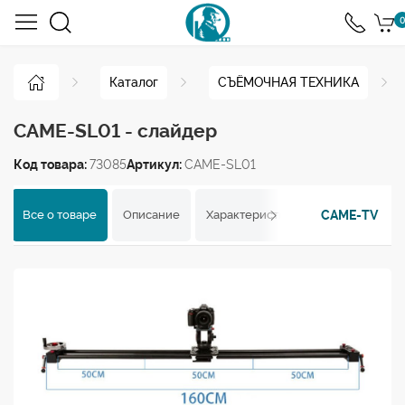
0
Каталог
СЪЁМОЧНАЯ ТЕХНИКА
CAME-SL01 - слайдер
Код товара:
73085
Артикул:
CAME-SL01
CAME-TV
Все о товаре
Описание
Характеристики
Отзывы