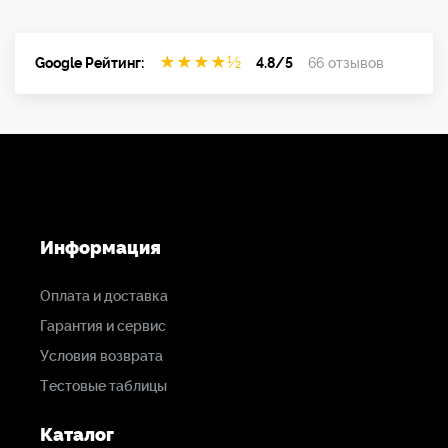
Поддерживаемые
протоколы
управления
★
★
★
★
½
Google Рейтинг:
4.8/5
66 отзывов
IR
RS-422
VISCA
Поддержка PoE
PoE++ 802.3bt
Информация
Крепление
Оплата и доставка
1 x 1/4 "-20 гнездо
Гарантия и сервис
Условия возврата
Тестовые таблицы
Каталог