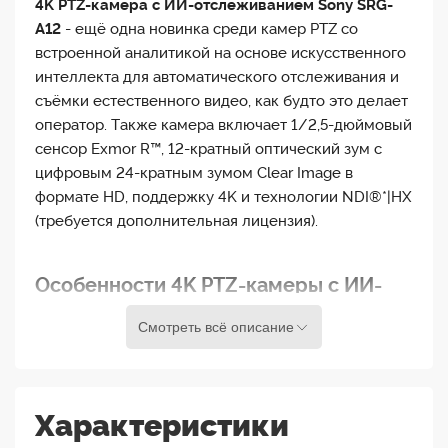
4K PTZ-камера с ИИ-отслеживанием Sony SRG-
A12
- ещё одна новинка среди камер PTZ со
встроенной аналитикой на основе искусственного
интеллекта для автоматического отслеживания и
съёмки естественного видео, как будто это делает
оператор. Также камера включает 1/2,5-дюймовый
сенсор Exmor R™, 12-кратный оптический зум с
цифровым 24-кратным зумом Clear Image в
формате HD, поддержку 4K и технологии NDI®*|HX
(требуется дополнительная лицензия).
Особенности 4K PTZ-камеры с ИИ-
отслеживанием Sony SRG-A12
Смотреть всё описание
В камеру встроен мощный искусственный
интеллект, обладающий функциями, которые
позволяют последовательно отслеживать
Характеристики
человека независимо от его позы, движения и