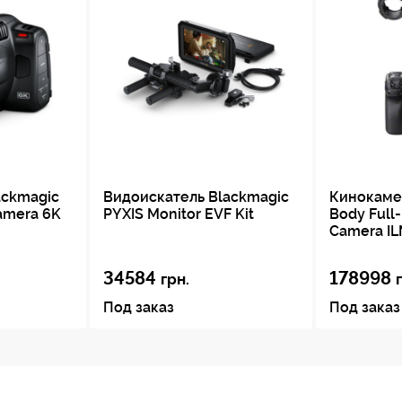
ackmagic
Видоискатель Blackmagic
Кинокаме
amera 6K
PYXIS Monitor EVF Kit
Body Full
Camera I
34584
178998
грн.
Под заказ
Под заказ