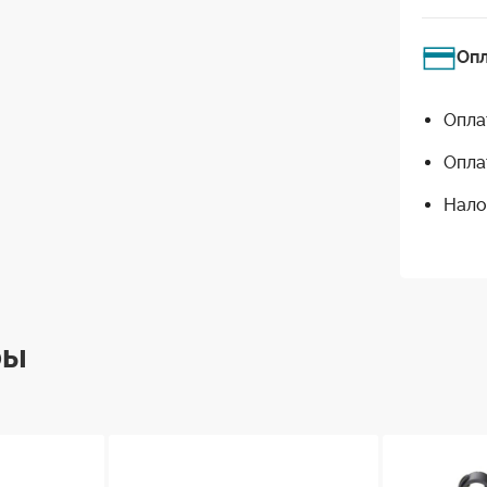
Оп
Опла
Опла
Нало
ры