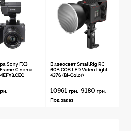
На
ра Sony FX3
Видеосвет SmallRig RC
св
-Frame Cinema
60B COB LED Video Light
LMEFX3.CEC
4376 (Bi-Color)
71
10961
9180
грн.
грн.
грн.
Под заказ