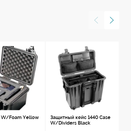
e W/Foam Yellow
Защитный кейс 1440 Case
Ке
W/Dividers Black
Bl