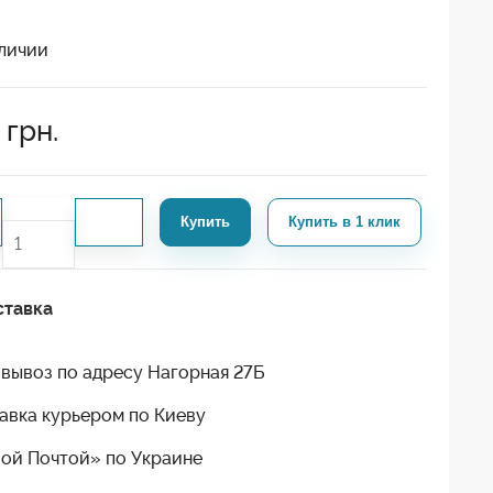
личии
грн.
Купить
Купить в 1 клик
ставка
вывоз по адресу Нагорная 27Б
авка курьером по Киеву
ой Почтой» по Украине