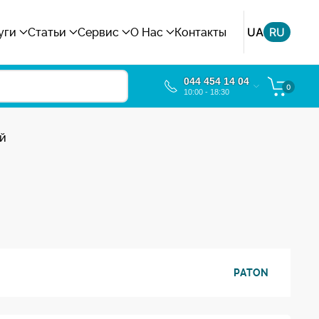
UA
RU
уги
Статьи
Сервис
О Нас
Контакты
044 454 14 04
0
10:00 - 18:30
ый
PATON