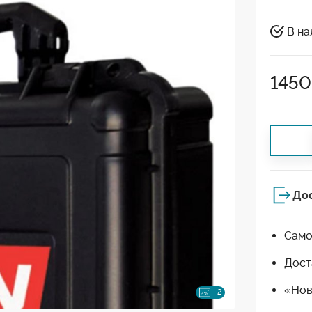
В на
1450
До
Само
Дост
«Нов
2