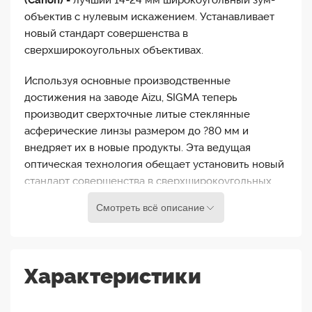
(Canon) -
лучший 14-24 мм широкоугольный зум-
объектив с нулевым искажением. Устанавливает
новый стандарт совершенства в
сверхширокоугольных объективах.
Используя основные производственные
достижения на заводе Aizu, SIGMA теперь
производит сверхточные литые стеклянные
асферические линзы размером до ?80 мм и
внедряет их в новые продукты. Эта ведущая
оптическая технология обещает установить новый
стандарт совершенства в сверхширокоугольных
объективах.
Смотреть всё описание
Для линейки Art компания SIGMA начала
разработку одновременно двух
сверхширокоугольных объективов с ключевым
Характеристики
фокусным расстоянием 14 мм: один с
фиксированным фокусным расстоянием и один с