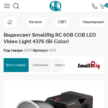
0
Каталог
СВЕТ
Накамерный св
Видеосвет SmallRig RC 60B COB LED
Video Light 4376 (Bi-Color)
Код товара:
93276
Артикул:
4376
Все о товаре
Описание
Характеристики
Отзывы