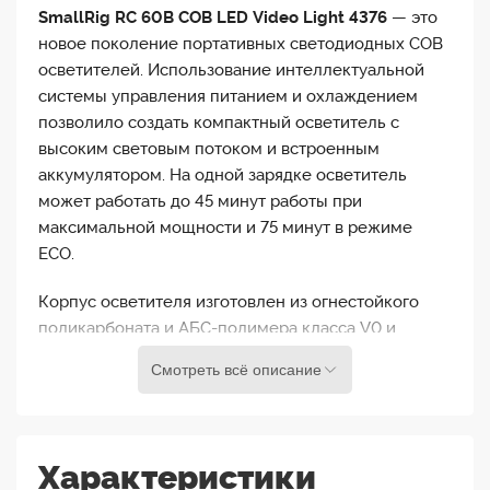
SmallRig RC 60B COB LED Video Light 4376
— это
новое поколение портативных светодиодных СОВ
осветителей. Использование интеллектуальной
системы управления питанием и охлаждением
позволило создать компактный осветитель с
высоким световым потоком и встроенным
аккумулятором. На одной зарядке осветитель
может работать до 45 минут работы при
максимальной мощности и 75 минут в режиме
ECO.
Корпус осветителя изготовлен из огнестойкого
поликарбоната и АБС-полимера класса V0 и
усилен металлическими элементами, это
Смотреть всё описание
обеспечивает надежную эксплуатацию в течение
длительного времени и снижает вес на 30%.
Вместе с рукояткой и софтобоксом SmallRig D30
осветитель весит всего 1.1 кг (вес самого
Характеристики
осветителя 650 гр.), что делает его оптимальным