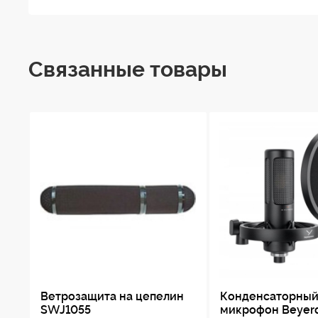
Звуковое поле
Связанные товары
Капсула
Диафрагма
Направленность
Ориентация
Схема
Фильтр верхних частот
Регулировка тона
Ветрозащита на цепелин
Конденсаторны
SWJ1055
микрофон Beyer