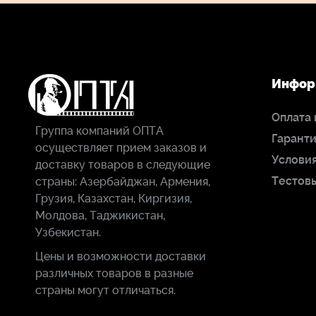
Динамический диапазон
Сигнал-шум
Инфор
Эквивалентный уровень шума
Оплата 
Группа компаний ОПТА
Гаранти
Подключение
осуществляет прием заказов и
Условия
доставку товаров в следующие
Тестов
Выходные разъёмы (аналоговые)
страны: Азербайджан, Армения,
Грузия, Казахстан, Киргизия,
Молдова, Таджикистан,
Узбекистан.
Разъем для наушников
Цены и возможности доставки
Сила
различных товаров в разные
страны могут отличаться.
Рабочее напряжение