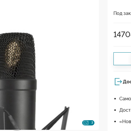
Под зак
1470
До
Само
Дост
«Нов
3