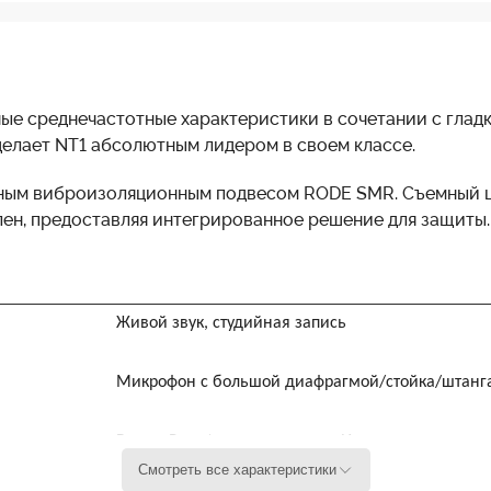
ные среднечастотные характеристики в сочетании с гла
делает NT1 абсолютным лидером в своем классе.
нным виброизоляционным подвесом RODE SMR. Съемный 
лен, предоставляя интегрированное решение для защиты.
Живой звук, студийная запись
Микрофон с большой диафрагмой/стойка/штанг
Вокал, Речь/голос за кадром, Инструмент
Смотреть все характеристики