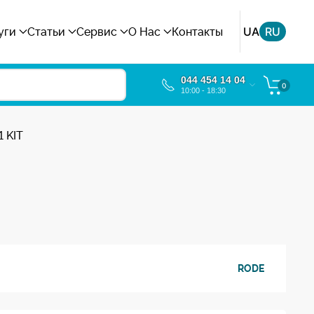
UA
RU
уги
Статьи
Сервис
О Нас
Контакты
044 454 14 04
0
10:00 - 18:30
 KIT
RODE