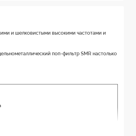
дкими и шелковистыми высокими частотами и
цельнометаллический поп-фильтр SMR настолько
а