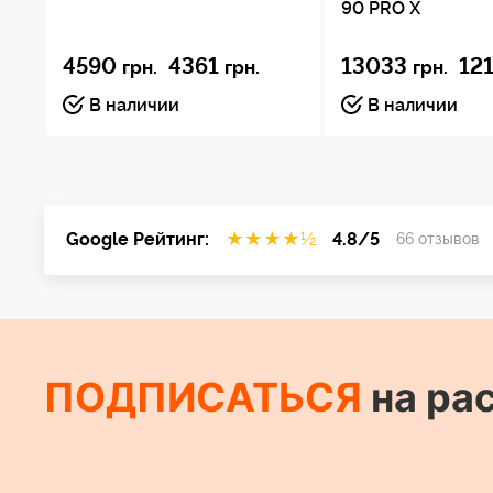
90 PRO X
Регулировка усиления
4590
4361
13033
12
грн.
грн.
грн.
Индикаторы
В наличии
В наличии
Встроенное управление
Производительность
Google Рейтинг:
★
★
★
★
½
4.8/5
66 отзывов
Диапазон частот
Максимальный уровень звукового давления
Импеданс
ПОДПИСАТЬСЯ
на ра
Чувствительность
Выходной уровень