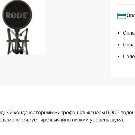
Оп
Опла
Опла
Нало
идный конденсаторный микрофон. Инженеры RODE подошл
ль демонстрирует чрезвычайно низкий уровень шума.