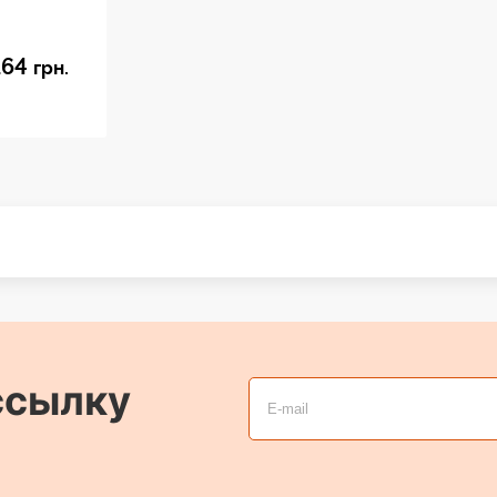
Нет
164
грн.
Нет
Нет
от 20 Гц до 20 кГц
132 дБ УЗД
100 Ом
ссылку
-29 дБВ/Па при 1 кГц
8 мВ (макс., 1 кГц)