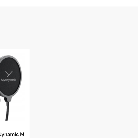
Моно
1 х
?конденсатор
1 дюйм / 25,40 мм
кардиоидный
Боковая
Твердотельный (JFET)
Нет
Нет
й
dynamic M