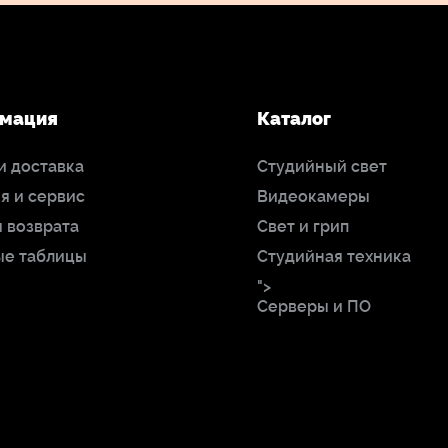
128 дБ
90 дБ по шкале А
мация
Каталог
4,5 дБ по шкале А
и доставка
Студийный свет
я и сервис
Видеокамеры
 возврата
Свет и грип
ые таблицы
Студийная техника
1 x
">
?XLR 3-контактный штекер (на микрофоне)
Серверы и ПО
Нет
24 В (фантомное питание)