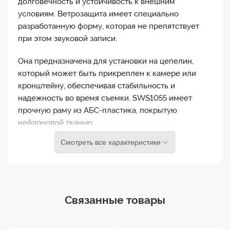
долговечность и устойчивость к внешним
условиям. Ветрозащита имеет специально
разработанную форму, которая не препятствует
при этом звуковой записи.
Она предназначена для установки на цепелин,
который может быть прикреплен к камере или
кронштейну, обеспечивая стабильность и
надежность во время съемки. SWS1055 имеет
прочную раму из АБС-пластика, покрытую
нейлоновой тканью.
Смотреть все характеристики
Cavision SWS1055 - это надежная и эффективная
ветрозащита, она является важным аксессуаром
для профессиональных видеографов и
аудиоспециалистов, помогая создавать
качественные звуковые записи в условиях
Связанные товары
переменных погодных условий.
Размеры наружные: ...... ?110 х 560 мм