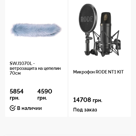
Размеры внутренние: ... ?100 х 550 мм
Вес: .............................. 170 г
Материал: ..................... Искусственный мех
Длина ворса: ............... 20 мм
Цвет: ........................... темно серый
Совместим с: ............... SWS1055 (SWS1040D
+ SWS1020E) цеппелин
SWJ1070L -
ветрозащита на цепелин
Микрофон RODE NT1 KIT
70см
5854
4590
грн.
грн.
14708
грн.
В наличии
Под заказ