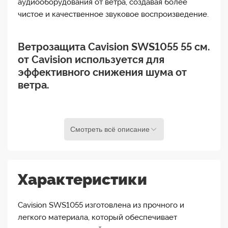
аудиооборудования от ветра, создавая более
чистое и качественное звуковое воспроизведение.
Ветрозащита Cavision SWS1055 55 см.
от Cavision используется для
эффективного снижения шума от
ветра.
Свойства Cavision SWS1055:
Смотреть всё описание
Работает с подвесной системой SP810M.
Работает с SWJ1055.
Характеристики
Эффективно снижает шум ветра
Cavision SWS1055 изготовлена из прочного и
Рамка из АБС-пластика с покрытием из
легкого материала, который обеспечивает
нейлоновой ткани