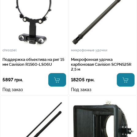
chrosziel
микрофонные удочки
Поддержка объектива на риг 15
Микрофонная удочка
мм Cavision R1560-LS06U
карбоновая Cavision SCPN525R
2,5 м
5897 грн.
18205 грн.
Под заказ
Под заказ