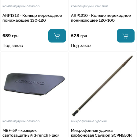
компендиумы cavision
компендиумы cavision
ARP1312 - Кольцо переходное
ARP1210 - Кольцо переходное
понижающее 130-120
понижающее 120-100
689
528
грн.
грн.
Под заказ
Под заказ
компендиумы cavision
микрофонные удочки
MBF-5P - козырек
Микрофонная удочка
светозащитный (French Flag)
карбоновая Cavision SCPN550R