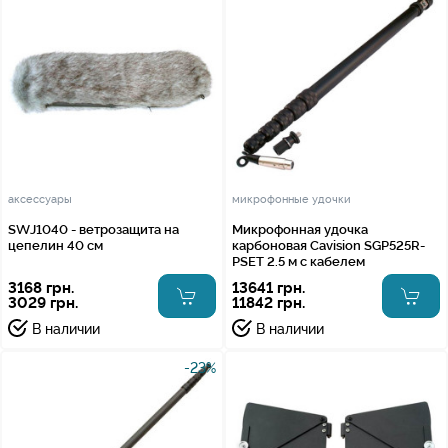
аксессуары
микрофонные удочки
SWJ1040 - ветрозащита на
Микрофонная удочка
цепелин 40 см
карбоновая Cavision SGP525R-
PSET 2.5 м с кабелем
3168 грн.
13641 грн.
3029 грн.
11842 грн.
В наличии
В наличии
-23%