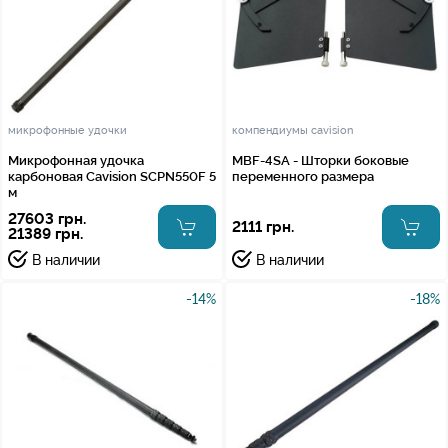
микрофонные удочки
компендиумы cavision
Микрофонная удочка
MBF-4SA - Шторки боковые
карбоновая Cavision SCPN550F 5
переменного размера
м
27603 грн.
2111 грн.
21389 грн.
В наличии
В наличии
-14%
-18%