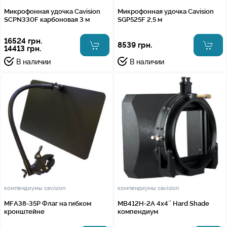
Микрофонная удочка Cavision
Микрофонная удочка Cavision
SCPN330F карбоновая 3 м
SGP525F 2,5 м
16524 грн.
8539 грн.
14413 грн.
В наличии
В наличии
компендиумы cavision
компендиумы cavision
MFA38-35P Флаг на гибком
MB412H-2A 4x4`` Hard Shade
кронштейне
компендиум