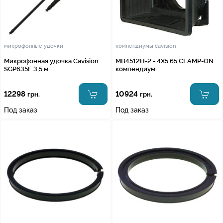
микрофонные удочки
компендиумы cavision
Микрофонная удочка Cavision
MB4512H-2 - 4X5.65 CLAMP-ON
SGP635F 3,5 м
компендиум
12298
10924
грн.
грн.
Под заказ
Под заказ