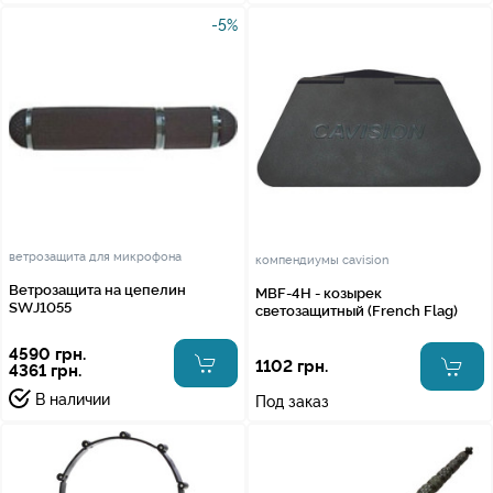
-5%
ветрозащита для микрофона
компендиумы cavision
Ветрозащита на цепелин
MBF-4H - козырек
SWJ1055
светозащитный (French Flag)
4590 грн.
1102 грн.
4361 грн.
В наличии
Под заказ