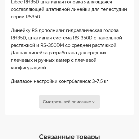
Libec RH35D штативная головка являющаяся
составляющей штативной линейки для телестудий
серии RS350
Линейку RS дополнили: гидравлическая голова
RH35D, штативная система RS-350D с напольной
растяжкой и RS-350DM со средней растяжкой.
Данная линейка разработана для средних
плечевых и ручных камер с плечевой
конфигурацией.
Диапазон настройки контрбаланса: 3-7,5 кг
Нагрузка: до 9 кг
Смотреть всё описание
Контрбаланс: Постоянный
Режимы торможения: Свободный плюс 3
положения
Связанные товары