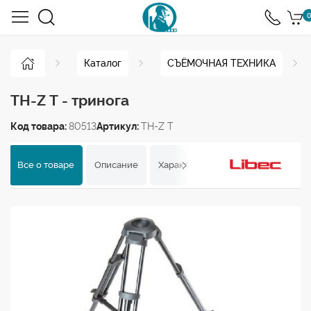
0
Каталог
СЪЁМОЧНАЯ ТЕХНИКА
TH-Z T - тринога
Код товара:
80513
Артикул:
TH-Z T
Все о товаре
Описание
Характеристики
Отзывы