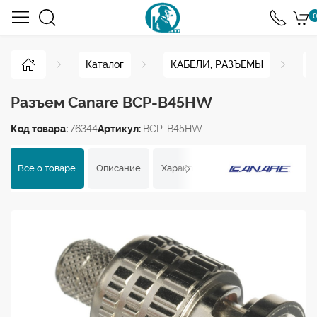
0
Каталог
КАБЕЛИ, РАЗЪЁМЫ
Р
Разъем Canare BCP-B45HW
Код товара:
76344
Артикул:
BCP-B45HW
Все о товаре
Описание
Характеристики
Отзывы