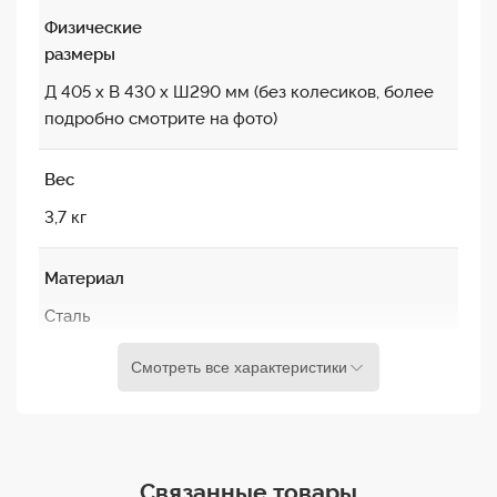
катушка) дает возможность легко
Физические
высвободить кабель из катушки при
размеры
перемотке
Д 405 х В 430 х Ш290 мм (без колесиков, более
позиция рычага Soft Brake (мягкое
подробно смотрите на фото)
торможение) позволяет размотать кабель
предотвращая паразитное разматывание и
Вес
запутывание при быстром вытягивании
3,7 кг
кабеля
Материал
позиция рычага Full Lock (замок)
предназначена для транспортировки кабеля,
Сталь
фиксируя катушку в одном положении,
исключая ее вращение
Смотреть все характеристики
Основные свойства Canare R380-S
Связанные товары