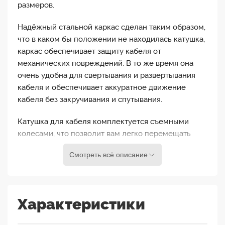
размеров.
Надёжный стальной каркас сделан таким образом,
что в каком бы положении не находилась катушка,
каркас обеспечивает защиту кабеля от
механических повреждений. В то же время она
очень удобна для свертывания и развертывания
кабеля и обеспечивает аккуратное движение
кабеля без закручивания и спутывания.
Катушка для кабеля комплектуется съемными
колесами, что позволит вам легко перемещать
тяжелый кабель.
Смотреть всё описание
Как и другие кабельные катушки Canare серии R,
эта катушка оснащена 3-позиционным тормозным
рычагом:
Характеристики
позиция рычага Free Spool (свободная