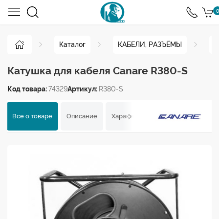
0
Каталог
КАБЕЛИ, РАЗЪЁМЫ
К
Катушка для кабеля Canare R380-S
Код товара:
74329
Артикул:
R380-S
Все о товаре
Описание
Характеристики
Отзывы