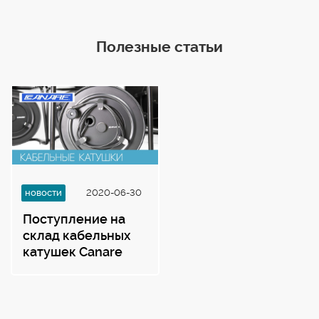
Есть кабельный вырез 130х56мм и ручка для
намотки кабеля
Полезные статьи
На наружной стороне катушки есть
держатель для неразматываемой стороны
кабеля.
новости
2020-06-30
Поступление на
склад кабельных
катушек Canare