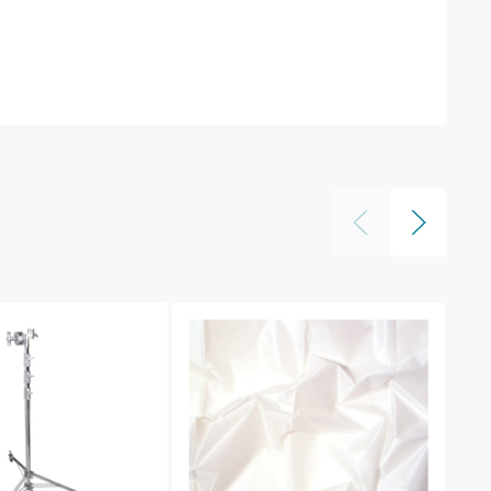
текстиль из линейки Gridcloth доступен в любом