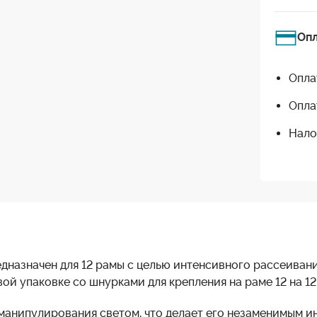
Оп
Опла
Опла
Нало
редназначен для 12 рамы с целью интенсивного рассеиван
й упаковке со шнурками для крепления на раме 12 на 12 ф
 манипулирования светом, что делает его незаменимым