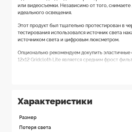
или видеосъемки. Независимо от того, снимаете 
идеального освещения.
Этот продукт был тщательно протестирован в че
тестирования использовался источник света нак
источником света и цифровым люксметром.
Опционально рекомендуем докупить эластичные 
12x12 Gridcloth Lite является средним фрост фи
использованием составляет два стопа диафрагмы
Matthews предлагает три типа Gridcloth:
Gridcloth
Характеристики
Gridcloth Lite
Gridcloth 1/4
Размер
Хотя свойства каждогоиз них различаются, все о
света в разной степени. Многие осветители пред
Потеря света