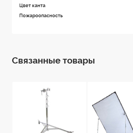
Matthews Grid Cloth выпускается шириной 137 см
Цвет канта
размере под заказ.
Пожароопасность
Связанные товары