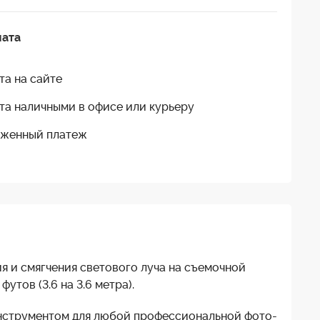
лата
та на сайте
та наличными в офисе или курьеру
женный платеж
ия и смягчения светового луча на съемочной
утов (3.6 на 3.6 метра).
 инструментом для любой профессиональной фото-