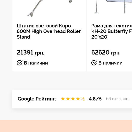
Штатив световой Kupo
Рама для тексти
600M High Overhead Roller
KH-20 Butterfly 
Stand
20`x20`
21391
62620
грн.
грн.
В наличии
В наличии
Google Рейтинг:
★
★
★
★
½
4.8/5
66 отзывов