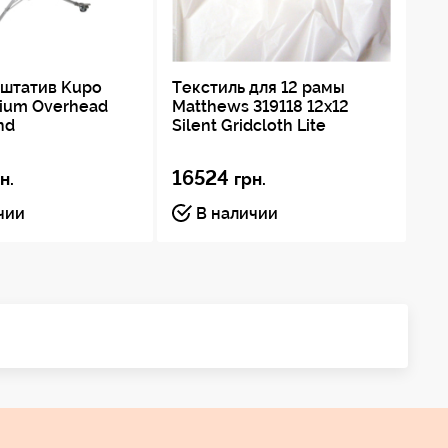
 штатив Kupo
Текстиль для 12 рамы
Ст
ium Overhead
Matthews 319118 12x12
BG
nd
Silent Gridcloth Lite
16524
18
н.
грн.
чии
В наличии