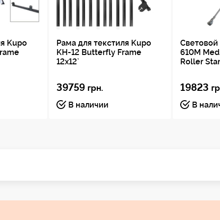
ля Kupo
Рама для текстиля Kupo
Световой
Frame
KH-12 Butterfly Frame
610M Med
12x12`
Roller Sta
39759
19823
грн.
гр
В наличии
В нали