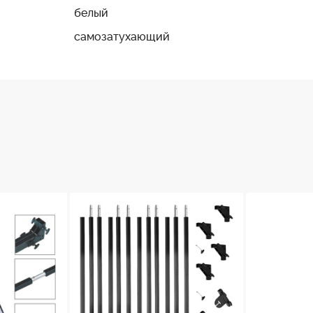
и обработана для самозатухания при возгорании. Любой 
белый
самозатухающий