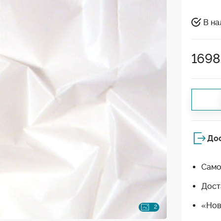
В на
1698
До
Само
Дост
«Нов
2