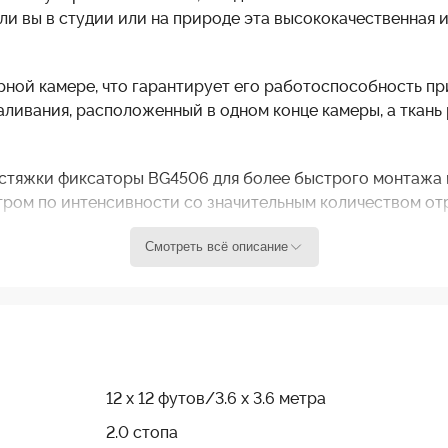
ли вы в студии или на природе эта высококачественная 
рной камере, что гарантирует его работоспособность пр
аливания, расположенный в одном конце камеры, а ткань
стяжки фиксаторы BG4506 для более быстрого монтажа и
льтром по интенсивности со значительным количеством от
.
Смотреть всё описание
12 х 12 футов/3.6 x 3.6 метра
ни имеют, по сути, одинаковую цель, которая заключаетс
почитают использовать Grid Cloth на улице в ветреный д
2.0 стопа