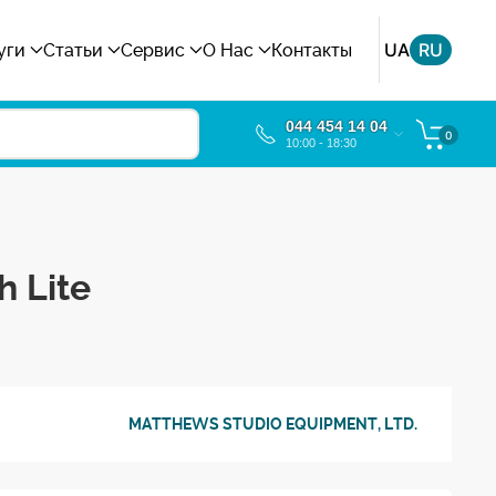
UA
RU
уги
Статьи
Сервис
О Нас
Контакты
044 454 14 04
0
10:00 - 18:30
 Lite
MATTHEWS STUDIO EQUIPMENT, LTD.