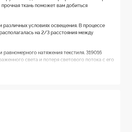
и прочная ткань поможет вам добиться
и различных условиях освещения. В процессе
 располагалась на 2/3 расстояния между
 равномерного натяжения текстиля. 319016
раженного света и потеря светового потока с его
я в том, чтобы использоваться для рассеивания
ень, чтобы уменьшить посторонний шум. Ткань