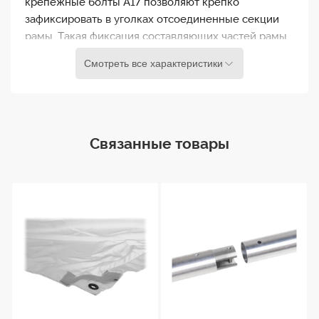
крепежные болты A17 позволяют крепко
зафиксировать в уголках отсоединенные секции
рамы. Такая фиксация составляющих частей рамы
обеспечивает удобную транспортировку и
Смотреть все характеристики
хранение KH-12.
Размеры Kupo KH-12 Butterfly Frame 12x12`
составляют приблизительно 366 x 366 см, что
обеспечивает большую площадь для создания
Связанные товары
мощных и равномерных источников света. Эта
рама изготовлена из прочного и легкого
материала, что обеспечивает удобство в
использовании и долговечность.
Рама Kupo KH-12 Butterfly Frame 12x12` может быть
легко и быстро собрана и разобрана благодаря
специальным коннекторам. Для надежной
фиксации секций рамы в разобранном виде есть
специальные крепежные болты и отверстия для