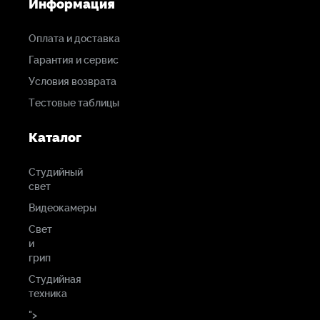
Информация
Технические характеристики Рамы
Оплата и доставка
для текстиля Kupo KH-12 Butterfly
Гарантия и сервис
Frame 12x12
Условия возврата
Тестовые таблицы
Цвет
Черный
Каталог
Материал
Студийный
свет
Алюминий
Видеокамеры
Свет
Размеры
и
(Д х Ш х
грип
В)
Студийная
133.50 х 15.19 х 7.49 см
техника
">