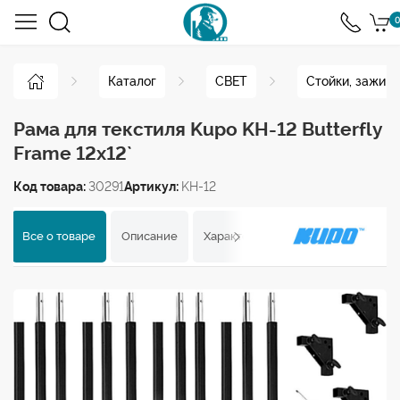
0
Каталог
СВЕТ
Стойки, зажим
Рама для текстиля Kupo KH-12 Butterfly
Frame 12x12`
Код товара:
30291
Артикул:
KH-12
Все о товаре
Описание
Характеристики
Отзывы