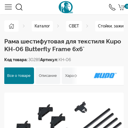
0
Каталог
СВЕТ
Стойки, зажим
Рама шестифутовая для текстиля Kupo
KH-06 Butterfly Frame 6x6`
Код товара:
30289
Артикул:
KH-06
Все о товаре
Описание
Характеристики
Отзывы