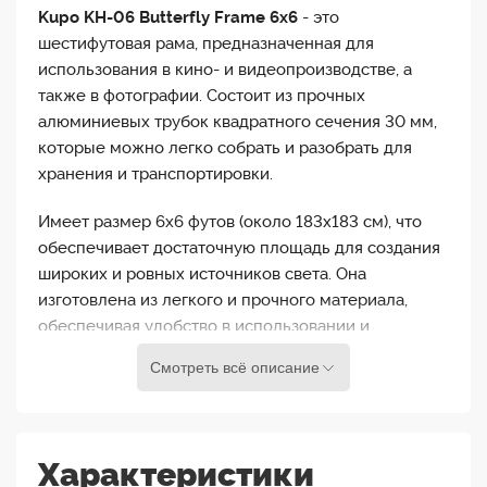
Kupo KH-06 Butterfly Frame 6x6
- это
шестифутовая рама, предназначенная для
использования в кино- и видеопроизводстве, а
также в фотографии. Состоит из прочных
алюминиевых трубок квадратного сечения 30 мм,
которые можно легко собрать и разобрать для
хранения и транспортировки.
Имеет размер 6x6 футов (около 183х183 см), что
обеспечивает достаточную площадь для создания
широких и ровных источников света. Она
изготовлена из легкого и прочного материала,
обеспечивая удобство в использовании и
долговечность. Рамы изготовлены из 30 мм
Смотреть всё описание
алюминиевых труб квадратного сечения.
Преимуществом Kupo KH-06 Butterfly Frame
6x6`является ее конструкция. Она собирается в
Характеристики
прочную квадратную раму из 4-х алюминиевых