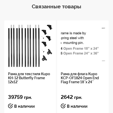
Связанные товары
В комплект входят кронштейны ушного типа для
установки рамы на штативы, обеспечивающие
устойчивую раму для шелка, холста и т.д.
Ткань в комплект не входит, только кронштейны
для рамки.
В комплект входит:
4 трубки 6` с внутренним креплением
2 x держателя рамы ушного типа
2 х уголка
Рама для текстиля Kupo
Рама для флага Kupo
KH-12 Butterfly Frame
KCP-OF1824 Open End
2 уголка с гайками
12x12`
Flag Frame 18``x 24``
2 угловых болта
39759
2642
грн.
грн.
В наличии
В наличии