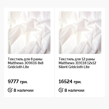
Каждая стяжка петля прикреплена к черному
пластиковому шарику. В набор входят 50 шариков.
Простая в использовании с быстрой фиксацией.
Просто пропустите эластичную петлю через
втулку, пока пластиковый шарик не окажется на
одном уровне, затем прикрепите петлю к
фиксированной точке, чтобы закрепить.
Конструкция эластичного шнура допускает
Текстиль для 8 рамы
Текстиль для 12 рамы
растяжение и изменение длины от 15 до 20 см.
Matthews 309616 8x8
Matthews 319118 12x12
Gridcloth Lite
Silent Gridcloth Lite
9777
16524
грн.
грн.
В наличии
В наличии