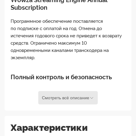
Wowza Streaming Engine Annual
Subscription
Программное обеспечение поставляется
по подписке с оплатой на год. Отмена до
истечения годового срока не приведет к возврату
средств. Ограничено максимум 10
одновременными каналами транскодера на
экземпляр.
Полный контроль и безопасность
Развертывайте и модифицируйте свою
инфраструктуру в соответствии с вашими
Смотреть всё описание
потребностями для непревзойденного контроля.
Запускайте программное обеспечение
Характеристики
локально, за брандмауэром или полностью в
автономном режиме