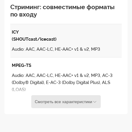
Стриминг: совместимые форматы
по входу
Комплексные средства управления
безопасностью, включая DRM и шифрование
от организации SOC 2
ICY
(SHOUTcast/Icecast)
Быстрое масштабирование и развитие за счет
Audio: AAC, AAC-LC, HE-AAC+ v1 & v2, MP3
добавления автономных экземпляров,
кластеров и пограничных серверов
MPEG-TS
Audio: AAC, AAC-LC, HE-AAC+ v1 & v2, MP3, AC-3
Видеотехнологии, созданные для
(Dolby® Digital), E-AC-3 (Dolby Digital Plus), ALS
интеграторов
(LOAS)
Video: H.265, H.264, MPEG-2, MPEG-4 Part 2
Воспользуйтесь преимуществами гибкой и
Смотреть все характеристики
модульной архитектуры, которая позволяет
RTMP
интегрироваться с чем угодно.
Audio: AAC, AAC-LC, HE-AAC+ v1 & v2, MP3, Speex
Комплексные API и SDK для быстрого
Video: H.264, VP8, VP6, Sorenson Spark®, Screen