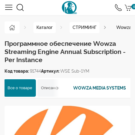
0
Каталог
СТРИМИНГ
Wowza St
Программное обеспечение Wowza
Streaming Engine Annual Subscription -
Per Instance
Код товара:
91744
Артикул:
WSE Sub-1YM
WOWZA MEDIA SYSTEMS
Все о товаре
Описание
Характеристики
Отзывы