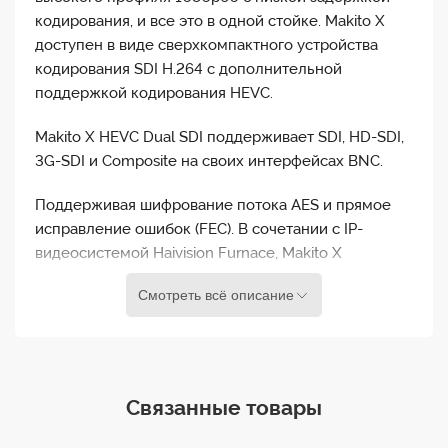
кодирования, и все это в одной стойке. Makito X
доступен в виде сверхкомпактного устройства
кодирования SDI H.264 с дополнительной
поддержкой кодирования HEVC.
Makito X HEVC Dual SDI поддерживает SDI, HD-SDI,
3G-SDI и Composite на своих интерфейсах BNC.
Поддерживая шифрование потока AES и прямое
исправление ошибок (FEC). В сочетании с IP-
видеосистемой Haivision Furnace, Makito X
предлагает администраторам детальный контроль
Смотреть всё описание
над доступом к видеопотоку и его
распространением. Makito X может работать в
паре с декодером Makito для достижения низкой
сквозной задержки, а также в сочетании с
технологией воспроизведения Multi-View от
Связанные товары
Haivision.