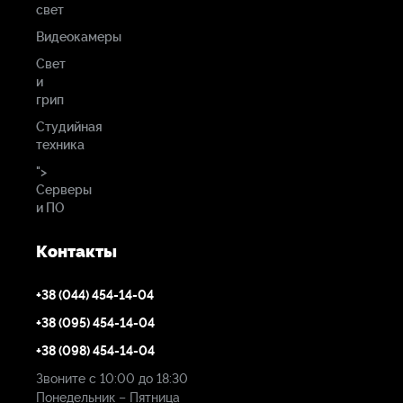
свет
от 32 кбит/с до 15 Мбит/с
Видеокамеры
Контроль
Свет
скорости………………………...............................Переменная (VBR)
и
грип
Постоянная скорость передачи данных (CBR)
Студийная
техника
Задержка кодирования………………….................................Менее
">
60 мс (кодировщик H.264 при 720p60, 6 Мбит/с)
Серверы
Мене
и ПО
50 мс (кодировщик HEVC при 720p60, 6 Мбит/с)
Контакты
Стандарты сжатия (H.264)………………..............................
H.264/AVC (MPEG-4 part 10)
+38 (044) 454-14-04
ISO/IE
+38 (095) 454-14-04
14496-10
+38 (098) 454-14-04
Baseline
Main, and High Profiles
Звоните с 10:00 до 18:30
U
Понедельник – Пятница