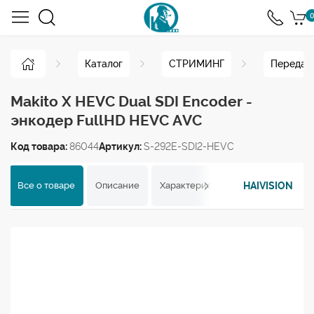
0
Каталог
СТРИМИНГ
Передача
Makito X HEVC Dual SDI Encoder -
энкодер FullHD HEVC AVC
Код товара:
86044
Артикул:
S-292E-SDI2-HEVC
HAIVISION
Все о товаре
Описание
Характеристики
Отзывы