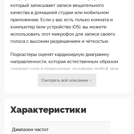
который записывает записи вещательного
качества в домашней студии или мобильном
приложении. Если у вас есть только комната и
компьютер (или устройство iOS), вы можете
использовать этот микрофон для записи своего
голоса с высоким разрешением и чёткостью.
Подкастеры оценят кардиоидную диаграмму
направленности, которая естественным образом
снижает шум в помещении, подавляя любой звук,
исходящий со стороны задней части капсюля
Смотреть всё описание
микрофона, а также встроенный поп-фильтр для
минимизации хлопков и взрывных призвуков.
Музыкантам понравится Direct Mix Control, так как
он поможет им сбалансировать уровень между
Характеристики
собственным голосом и предварительно
записанными инструментами без задержки. И все
они будут благодарны за то, что микрофон
Диапазон частот
поставляется со всеми аксессуарами,