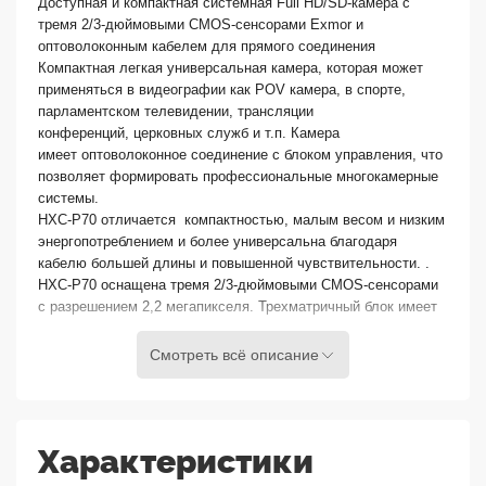
Доступная и компактная системная Full HD/SD-камера с
тремя 2/3-дюймовыми CMOS-сенсорами Exmor и
оптоволоконным кабелем для прямого соединения
Компактная легкая универсальная камера, которая может
применяться в видеографии как POV камера, в спорте,
парламентском телевидении, трансляции
конференций, церковных служб и т.п. Камера
имеет оптоволоконное соединение с блоком управления, что
позволяет формировать профессиональные многокамерные
системы.
HXC-P70 отличается компактностью, малым весом и низким
энергопотреблением и более универсальна благодаря
кабелю большей длины и повышенной чувствительности. .
HXC-P70 оснащена тремя 2/3-дюймовыми CMOS-сенсорами
с разрешением 2,2 мегапикселя. Трехматричный блок имеет
высокую световую эффективность и точное цветоделение,
обеспечивая чувствительность F12 при частоте 59,94 Гц или
Смотреть всё описание
F13 при частоте 50 Гц и исключительную достоверность
цветопередачи. Камера имеет встроенные фильтры -
электрический CC-фильтр и автоматический оптический
фильтр ND с сервоприводом.
Характеристики
Камера подходит для различных целей, от студийного
производства до проведения съемок в банкетном зале или