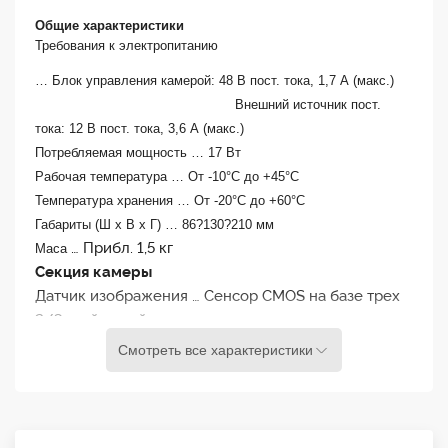
на стадионе. Имеющиеся настройки позволяют использовать
Общие характеристики
камеру для видеонаблюдения, съемок на конференциях и
Требования к электропитанию
массовых мероприятиях.
…
Блок управления камерой: 48 В пост. тока, 1,7 А (макс.)
Внешний источник пост.
тока: 12 В пост. тока, 3,6 А (макс.)
Потребляемая мощность
…
17 Вт
Рабочая температура
…
От -10°C до +45°C
Температура хранения
…
От -20°C до +60°C
Габариты (Ш x В x Г)
…
86?130?210
мм
…
Прибл. 1,5 кг
Маса
Секция камеры
Датчик изображения
… Сенсор CMOS на базе трех
2/3-дюймовый матриц
Эффективное число элементов изображения
…
Смотреть все характеристики
1920x1080 (ГxВ)
Формат
сигнала
… HD: 1080/59.94i, 1080/50i,
1080/29.97PsF, 1080/25PsF, 720/59.94p, 720/50p
SD: 480/59,94i, 576/50i