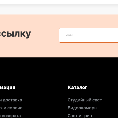
ссылку
мация
Каталог
и доставка
Студийный свет
я и сервис
Видеокамеры
 возврата
Свет и грип