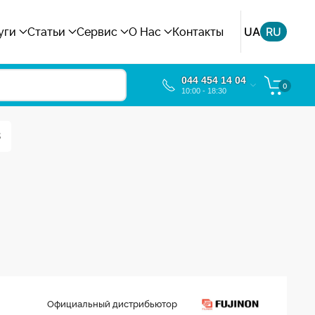
UA
RU
уги
Статьи
Сервис
О Нас
Контакты
044 454 14 04
0
10:00 - 18:30
3
Официальный дистрибьютор