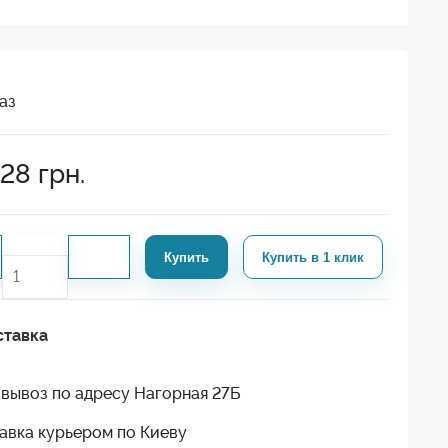
аз
728
грн.
Купить
Купить в 1 клик
ставка
вывоз по адресу Нагорная 27Б
авка курьером по Киеву