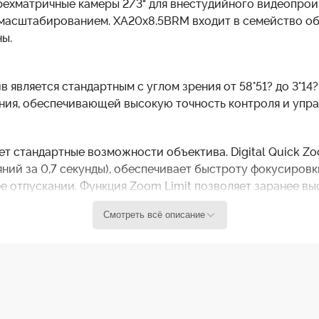
трехматричные камеры 2/3" для внестудийного видеопро
масштабированием. XA20x8.5BRM входит в семейство об
ы.
является стандартным с углом зрения от 58°51? до 3°14?
ия, обеспечивающей высокую точность контроля и упра
 стандартные возможности объектива. Digital Quick Z
ий за 0,7 секунды), обеспечивает быстроту фокусировки
ее отпускании. Функция Zoom Limit позволяет заранее в
Смотреть всё описание
ображения, HD разрешению, большой кратности трансфо
нения в широком спектре задач.
170 мм
. 20x