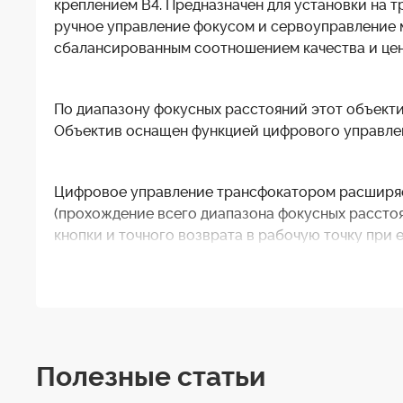
креплением B4. Предназначен для установки на 
ручное управление фокусом и сервоуправление 
сбалансированным соотношением качества и цен
По диапазону фокусных расстояний этот объектив 
Объектив оснащен функцией цифрового управлен
Цифровое управление трансфокатором расширяет
(прохождение всего диапазона фокусных расстоян
кнопки и точного возврата в рабочую точку при 
расстояния.
XA20Sx8.5BRM, благодаря высокому качеству из
прриемлемой цене прекрасно подходит для приме
Формат камеры: ....................................................... 2/3"
Фокусное расстояние, мм: ....................................... 8.5 - 
Полезные статьи
Кратность изменения фокусного расстояния:............