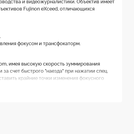
изводства и видеожурналистики. Объектив имеет
ъективов Fujinon eXceed, отличающихся
.
вления фокусом и трансфокаторм.
oom, имея высокую скорость зуммирования
 за счет быстрого "наезда" при нажатии спец.
ыставить крайние точки изменения фокусного
катора и цифровым функциям управления при