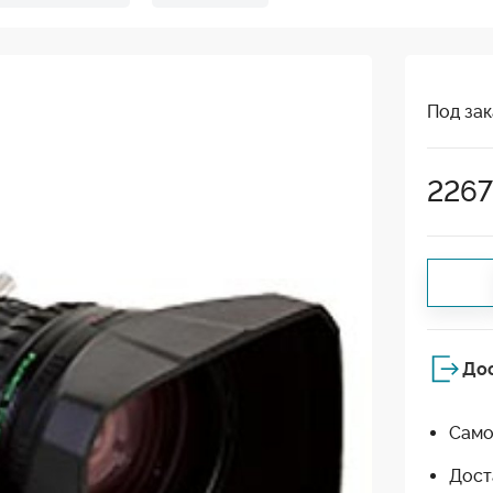
Под зак
226
До
Само
Дост