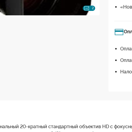
«Нов
2
Оп
Опла
Опла
Нало
альный 20-кратный стандартный объектив HD с фокусным