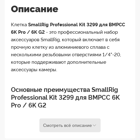
Описание
Клетка
SmallRig Professional Kit 3299 для BMPCC
6K Pro / 6K G2
- это профессиональный набор
аксессуаров SmallRig, который включает в себя
прочную клетку из алюминиевого сплава с
несколькими резьбовыми отверстиями 1/4"-20,
которые поддерживают дополнительные
аксессуары камеры.
Основные преимущества SmallRig
Professional Kit 3299 для BMPCC 6K
Pro / 6K G2
Боковая рукоятка NATO соответствует изгибу рук
Смотреть всё описание
для удобного захвата и предназначена для
быстрой сборки и разборки. Козырек от солнца