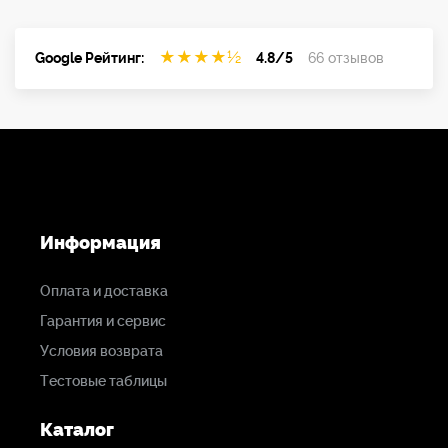
Premium Battery for BP-190WS
Физические размеры: 90 х 95 х 8,6 мм
★
★
★
★
½
Google Рейтинг:
4.8/5
66 отзывов
Размеры упаковки: 116 x 103 x 42 мм
Вес нетто: 182 г
Вес в упаковке: 197 г
Материал: алюминиевый сплав
Информация
Оплата и доставка
Гарантия и сервис
Условия возврата
Тестовые таблицы
Каталог