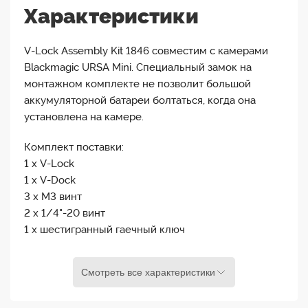
Характеристики
V-Lock Assembly Kit 1846 совместим с камерами
Blackmagic URSA Mini. Специальный замок на
монтажном комплекте не позволит большой
аккумуляторной батареи болтаться, когда она
установлена на камере.
Комплект поставки:
1 x V-Lock
1 x V-Dock
3 x M3 винт
2 x 1/4"-20 винт
1 x шестигранный гаечный ключ
Внимание!!! V-Lock Assembly Kit 1846 монтажный
Смотреть все характеристики
комплект НЕ совместим с аккумуляторными
батареями PAGlink PL96T Time Battery и Patona