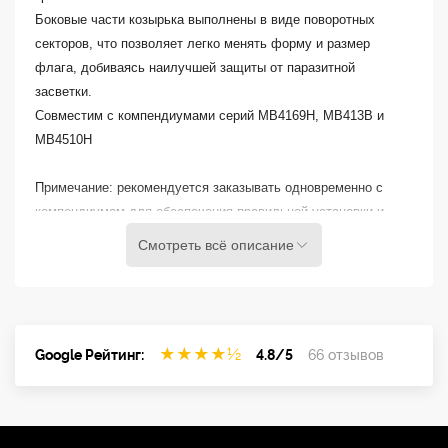
Боковые части козырька выполнены в виде поворотных
секторов, что позволяет легко менять форму и размер
флага, добиваясь наилучшей защиты от паразитной
засветки.
Совместим с компендиумами серий MB4169H, MB413B и
MB4510H
Примечание: рекомендуется заказывать одновременно с
компендиумом для обеспечения правильной установки и
наличия всех необходимых принадлежностей.
Смотреть всё описание
★
★
★
★
½
Google Рейтинг:
4.8/5
66 отзывов