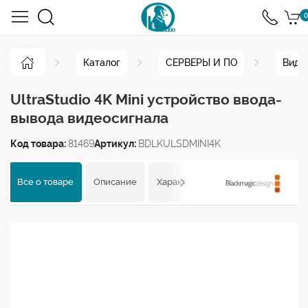
0
Каталог
СЕРВЕРЫ И ПО
Виде
UltraStudio 4K Mini устройство ввода-
вывода видеосигнала
Код товара:
81469
Артикул:
BDLKULSDMINI4K
Все о товаре
Описание
Характеристики
Отзывы