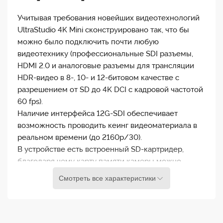
Учитывая требования новейших видеотехнологий
UltraStudio 4K Mini сконструировано так, что бы
можно было подключить почти любую
видеотехнику (профессиональные SDI разъемы,
HDMI 2.0 и аналоговые разъемы для трансляции
HDR-видео в 8-, 10- и 12-битовом качестве c
разрешением от SD до 4K DCI с кадровой частотой
60 fps).
Наличие интерфейса 12G-SDI обеспечивает
возможность проводить кеинг видеоматериала в
реальном времени (до 2160p/30).
В устройстве есть встроенный SD-картридер,
благодаря чему карту памяти камеры можно
добавить в список дисков компьютера и сразу же
Смотреть все характеристики
приступать к монтажу видеоматериала.
Поставляется в следующей комплектации:
UltraStudio 4K Mini