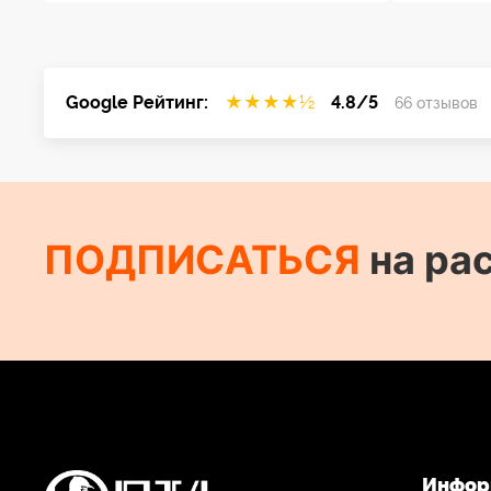
Google Рейтинг:
★
★
★
★
½
4.8/5
66 отзывов
ПОДПИСАТЬСЯ
на ра
Инфор