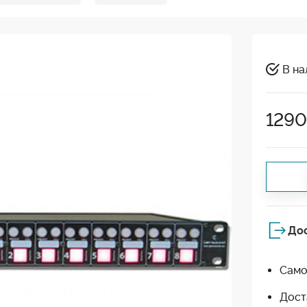
В на
1290
До
Само
Дост