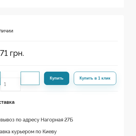
личии
71
грн.
Купить
Купить в 1 клик
ставка
вывоз по адресу Нагорная 27Б
авка курьером по Киеву