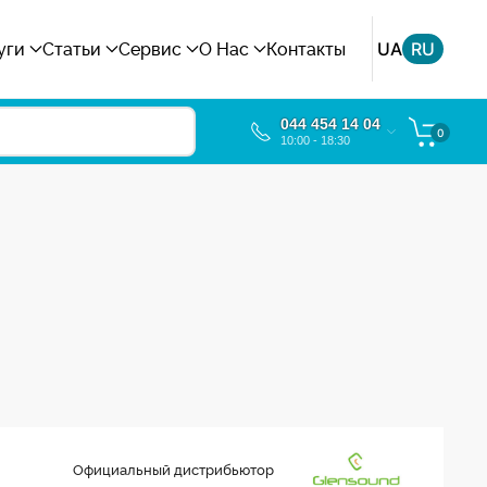
UA
RU
уги
Статьи
Сервис
О Нас
Контакты
044 454 14 04
0
10:00 - 18:30
Официальный дистрибьютор