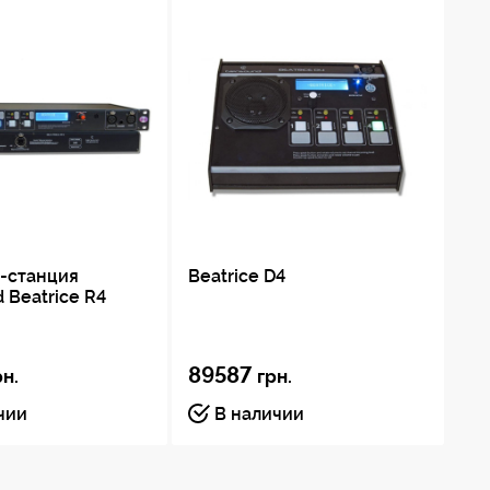
-станция
Beatrice D4
Be
 Beatrice R4
89587
рн.
грн.
11
чии
В наличии
По