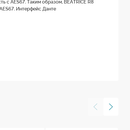
сть с AES67. Таким образом, BEATRICE R8
 AES67. Интерфейс Данте