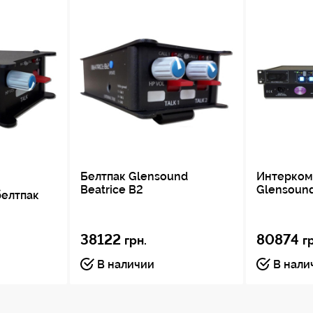
Белтпак Glensound
Интерком
Beatrice B2
Glensound
белтпак
38122
80874
грн.
г
В наличии
В нали