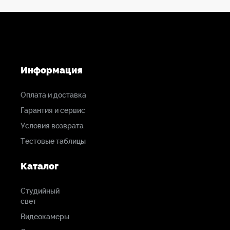
Регулировка
плавности
хода
2 ступенчатая
Информация
Штативная
Оплата и доставка
площадка
Гарантия и сервис
скользящая (±50 мм)
Условия возврата
Тестовые таблицы
Крепление
площадки
Каталог
3/8"винт
Студийный
свет
Видеокамеры