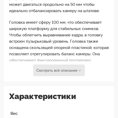
может двигаться продольно на 50 мм чтобы
идеально отбалансировать камеру на штативе.
Головка имеет сферу 100 мм, что обеспечивает
широкую платформу для стабильных снимков.
Чтобы облегчить выравнивание кадра, в головку
встроен пузырьковый уровень. Головка также
оснащена скользящей опорной пластиной, которая
позволяет отрегулировать баланс камеры. Она
обеспечивает фиксированный противовес,
который помогает жидкостной голове
Смотреть всё описание
поддерживать нагрузку до 16 килограм. Благодаря
индивидуальной регулировке плавного хода как
для панорамирования, так и для наклона, вы
можете настроить головку в соответствии со
Характеристики
своим стилем съемки или потребностями сьемки.
Головка оснащена незаметными замками
панорамирования и наклона, а съемную ручку
Вес
панорамирования можно прикрепить к любой