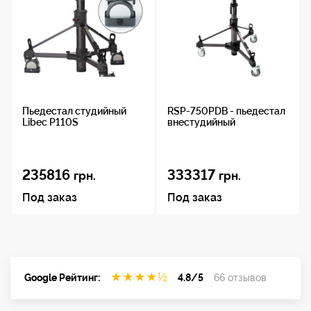
Пьедестал студийный
RSP-750PDB - пьедестал
Libec P110S
внестудийный
235816
333317
грн.
грн.
Под заказ
Под заказ
★
★
★
★
½
Google Рейтинг:
4.8/5
66 отзывов