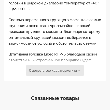
головки в широком диапазоне температур от -40 °
тогда, когда ручка панорамирования отпущена из
C до + 60 ° C.
рук оператора.
Система переменного крутящего момента с семью
Как правило, натяжение пружины усиливается при
ступенями охватывает чрезвычайно широкий
повороте ручки регулировки контрбаланса по
диапазон крутящего момента, благодаря которому
часовой стрелке, что увеличивает натяжение
оптимальный крутящий момент выбирается в
ручки. Эта трудность упрощается благодаря
зависимости от условий и обстоятельств съемки.
плавной системе балансировки головы, которая
эффективно стабилизирует поворотное усилие.
Штативная головка Libec RHP75 благодаря своим
Ручка может вращаться с постоянным усилием и
свойствам и быстросъемной площадке будет
обеспечивает легкую и быструю регулировку.
отличным вариантом для видеосъемок в студиях и
Смотреть все характеристики
на внестудийных съемках с использованием
Герметичный блок крутящего момента
плечевых видеокамер.
способствует плавному старту и остановке
движений панорамирования и наклона, а также
Диапазон настройки контрбаланса: 5,5 - 14 кг
обеспечивает точную работу камеры.
Нагрузка: до 17 кг
Связанные товары
Контрбаланс: Постоянный
Режимы торможения: Свободный, 7 положений