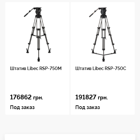
Угол наклона: +90/-70
Температурный режим: -40 °С/+60 °С
Уровень: С подсветкой
Камерная площадка: Скользящая
Диапазон сдвига площадки: +/-55мм
Диаметр чаши: 100 мм
Крепление площадки: 2 винта 3/8"
Запасные винты: винт 3/8"
Вес: 4 кг
Штатив Libec RSP-750M
Штатив Libec RSP-750C
176862
191827
грн.
грн.
Под заказ
Под заказ