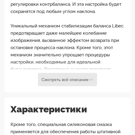
регулировки контрбаланса. И эта настройка будет
сохранятся под любым углом наклона.
Уникальный механизм стабилизации баланса Libec
предотвращает даже малейшее колебание
изображения, вызванное эффектом возврата при
остановке процесса наклона. Кроме того, этот
механизм значительно упрощает процедуры
настройки, необходимые для идеальной
балансировки. Достаточно сначала повернуть
вращающий диск наклона в положение 1 и
Смотреть всё описание
сбалансировать камеру в продольном
направлении. Затем отрегулировать натяжение
пружины, повернув ручку регулировки
контрбаланса. Наклонить камеру, когда камера
Характеристики
останется неподвижной, и регулировка
контрбаланса будет завершена. Таким образом,
Кроме того, специальная силиконовая смазка
"идеальный контрбаланс" легко достигается, что
применяется для обеспечения работы штативной
обеспечивает стабильное изображение даже