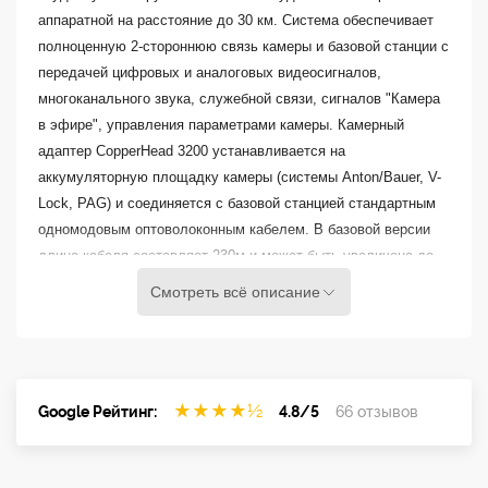
аппаратной на расстояние до 30 км. Система обеспечивает
полноценную 2-стороннюю связь камеры и базовой станции с
передачей цифровых и аналоговых видеосигналов,
многоканального звука, служебной связи, сигналов "Камера
в эфире", управления параметрами камеры. Камерный
адаптер CopperHead 3200 устанавливается на
аккумуляторную площадку камеры (системы Anton/Bauer, V-
Lock, PAG) и соединяется с базовой станцией стандартным
одномодовым оптоволоконным кабелем. В базовой версии
длина кабеля составляет 230м и может быть увеличена до
30 км путем увеличения мощности кабельного приемо-
Смотреть всё описание
передающего блока (опционально). Система может иметь
различные типы оптоволоконных разъемов, оснащаться
системой питания по гибридному оптоволоконному кабелю,
пультами управления камерой, интерфейсами к различным
★
★
★
★
½
Google Рейтинг:
4.8/5
66 отзывов
типам систем служебной связи.
Telecast CopperHead 3200 оптоволоконный камерный канал
Камерный адаптер CHG3-CAM-3200-2-MX-AB-AB