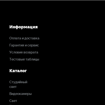
ТТХ:
Размеры: 63,5х165х55,9 мм
Вес: 680 г
Информация
Рабочие температуры: -25 ... + 25°C
Допустимая влажность: 0 ... 95% (без конденсации)
Оплата и доставка
Напряжение питания: 10 ... 18 В
Потребляемая мощность: 8 Вт
Гарантия и сервис
Разъемы:
Условия возврата
Тестовые таблицы
Каталог
Студийный
свет
Видеокамеры
Свет