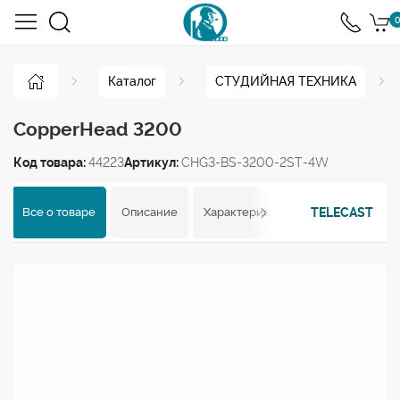
0
Каталог
СТУДИЙНАЯ ТЕХНИКА
CopperHead 3200
Код товара:
44223
Артикул:
CHG3-BS-3200-2ST-4W
TELECAST
Все о товаре
Описание
Характеристики
Отзывы