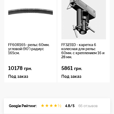
FF60R165- рельс 60мм.
FF3231D - каретка 6
угловой (90°) радиус
колесная для рельс
165см.
60мм. с креплением 16 и
28 мм.
10178
5861
грн.
грн.
Под заказ
Под заказ
★
★
★
★
½
Google Рейтинг:
4.8/5
66 отзывов