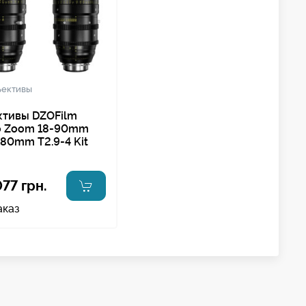
ъективы
тивы DZOFilm
o Zoom 18-90mm
80mm T2.9-4 Kit
77 грн.
аказ