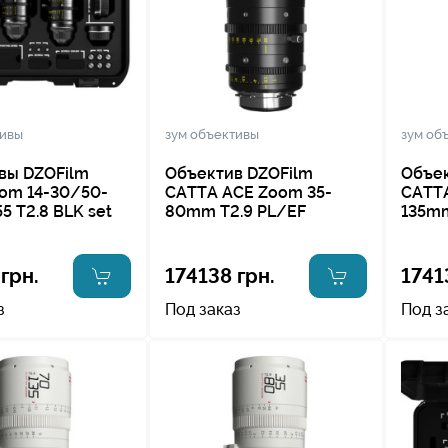
тивы
зум объективы
зум об
вы DZOFilm
Объектив DZOFilm
Объек
oom 14-30/50-
CATTA ACE Zoom 35-
CATTA
5 T2.8 BLK set
80mm T2.9 PL/EF
135mm
грн.
174138 грн.
1741
з
Под заказ
Под з