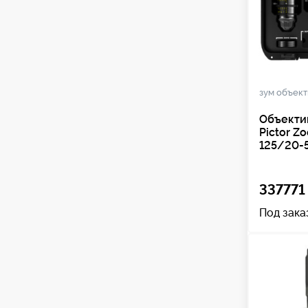
зум объек
Объекти
Pictor Z
125/20-5
337771 
Под зака