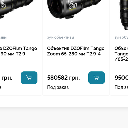
тивы
зум объективы
зум об
в DZOFilm Tango
Объектив DZOFilm Tango
Объек
90 мм Т2.9
Zoom 65-280 мм Т2.9-4
Tang
/65-2
 грн.
580582 грн.
9500
з
Под заказ
Под з