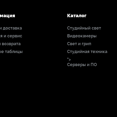
мация
Каталог
и доставка
Студийный свет
я и сервис
Видеокамеры
 возврата
Свет и грип
ые таблицы
Студийная техника
">
Серверы и ПО