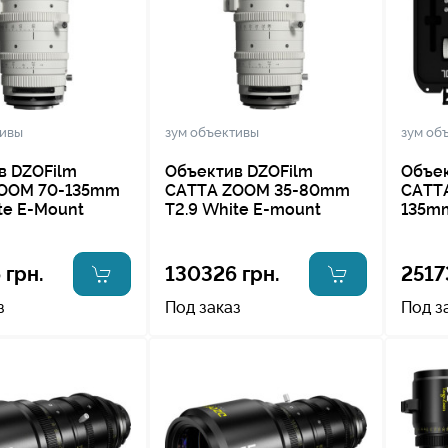
тивы
зум объективы
зум об
в DZOFilm
Объектив DZOFilm
Объек
OOM 70-135mm
CATTA ZOOM 35-80mm
CATT
te E-Mount
T2.9 White E-mount
135mm
 грн.
130326 грн.
2517
з
Под заказ
Под з