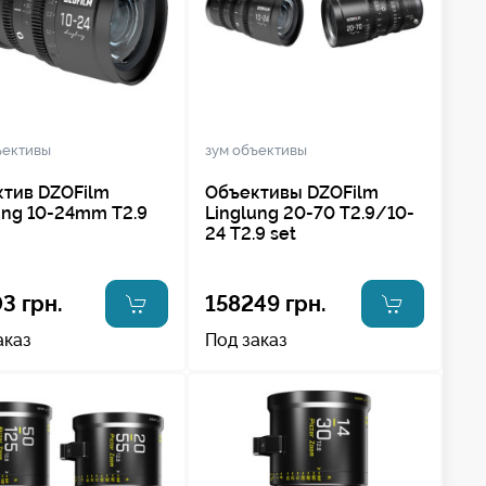
ъективы
зум объективы
тив DZOFilm
Объективы DZOFilm
ung 10-24mm T2.9
Linglung 20-70 T2.9/10-
24 T2.9 set
3 грн.
158249 грн.
аказ
Под заказ