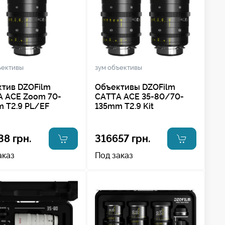
ъективы
зум объективы
тив DZOFilm
Объективы DZOFilm
 ACE Zoom 70-
CATTA ACE 35-80/70-
 T2.9 PL/EF
135mm T2.9 Kit
38 грн.
316657 грн.
аказ
Под заказ