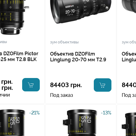
тивы
зум объективы
зум об
 DZOFilm Pictor
Объектив DZOFilm
Объек
25 мм Т2.8 BLK
Linglung 20-70 мм T2.9
Lingl
 грн.
84403 грн.
8440
 грн.
ичии
Под заказ
Под з
-21%
-13%