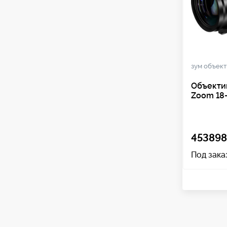
зум объек
Объекти
Zoom 18-
453898
Под зака