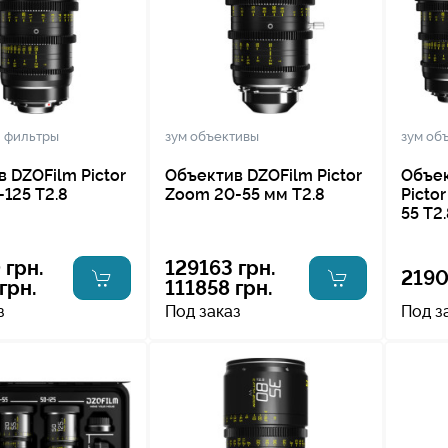
, фильтры
зум объективы
зум об
 DZOFilm Pictor
Объектив DZOFilm Pictor
Объек
125 T2.8
Zoom 20-55 мм Т2.8
Picto
55 T2
 грн.
129163 грн.
2190
грн.
111858 грн.
з
Под заказ
Под з