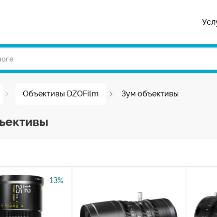
Усл
Объективы DZOFilm
Зум объективы
ъективы
-13%