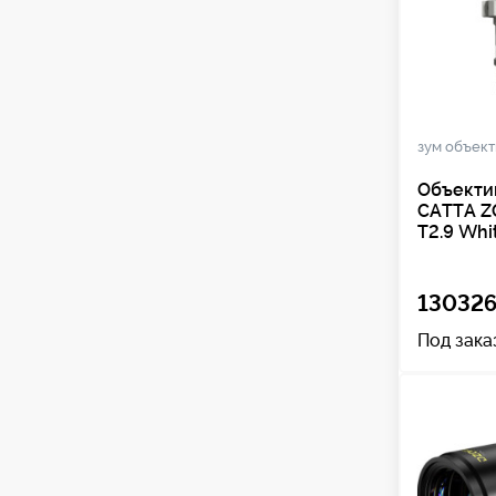
зум объек
Объекти
CATTA Z
T2.9 Whi
130326
Под зака