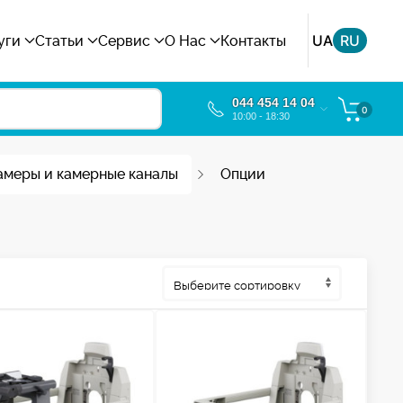
UA
RU
уги
Статьи
Сервис
О Нас
Контакты
044 454 14 04
0
10:00 - 18:30
амеры и камерные каналы
Опции