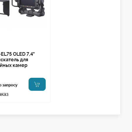
EL75 OLED 7,4"
скатель для
йных камер
о запросу
аказ