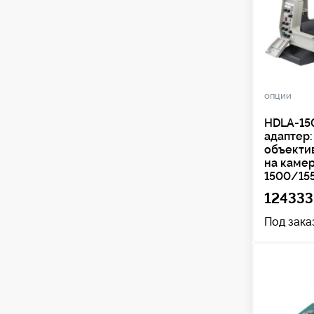
опции
HDLA-15
адаптер:
объекти
на каме
1500/15
124333
Под зака