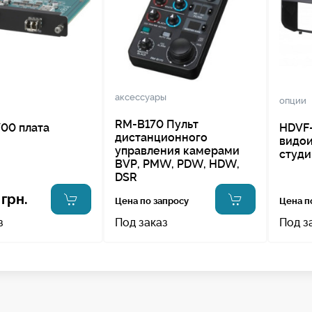
аксессуары
опции
RM-B170 Пульт
00 плата
HDVF-
дистанционного
видои
управления камерами
студи
BVP, PMW, PDW, HDW,
DSR
грн.
Цена по запросу
Цена п
з
Под заказ
Под з