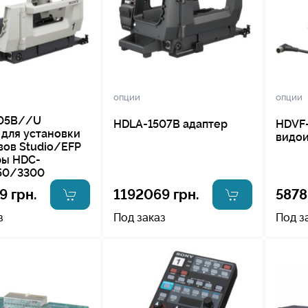
опции
опции
05B//U
HDLA-1507B адаптер
HDVF
 для установки
видои
вов Studio/EFP
ры HDC-
50/3300
9 грн.
1192069 грн.
5878
з
Под заказ
Под з