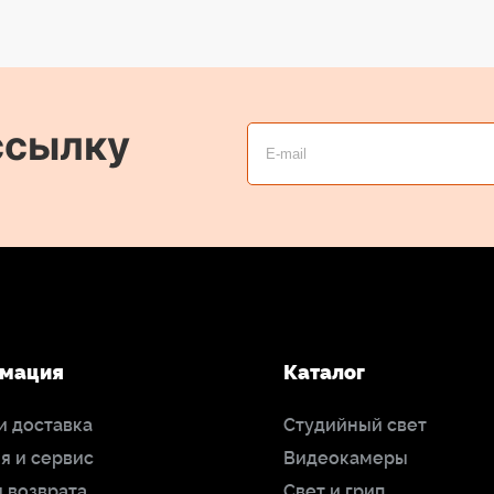
ссылку
мация
Каталог
и доставка
Студийный свет
я и сервис
Видеокамеры
 возврата
Свет и грип