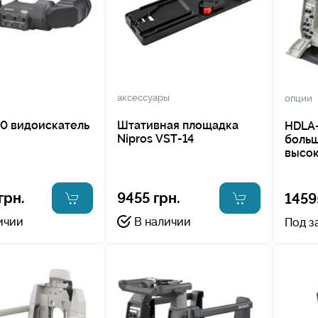
аксессуары
опции
0 видоискатель
Штативная площадка
HDLA-
Nipros VST-14
больш
высок
грн.
9455 грн.
1459
ичии
В наличии
Под з