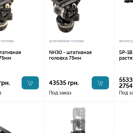
 головы
штативные головы
аксесс
тативная
NH30 - штативная
SP-1B
 75мм
головка 75мм
раст
5533
грн.
43535 грн.
2754
з
Под заказ
Под з