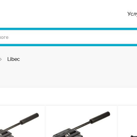
Усл
Libec