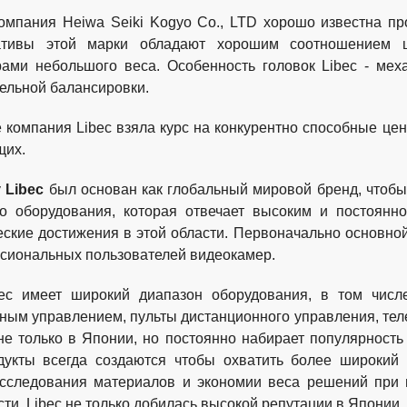
омпания Heiwa Seiki Kogyo Co., LTD хорошо известна п
ативы этой марки обладают хорошим соотношением це
ами небольшого веса. Особенность головок Libec - ме
ельной балансировки.
 компания Libec взяла курс на конкурентно способные це
щих.
у
Libec
был основан как глобальный мировой бренд, чтоб
о оборудования, которая отвечает высоким и постоянн
еские достижения в этой области. Первоначально основно
сиональных пользователей видеокамер.
ec имеет широкий диапазон оборудования, в том числе
ным управлением, пульты дистанционного управления, тележ
не только в Японии, но постоянно набирает популярность
укты всегда создаются чтобы охватить более широкий д
исследования материалов и экономии веса решений при
ти. Libec не только добилась высокой репутации в Японии,