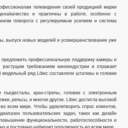
рофессионалам телевидения своей продукцией марки
на/качество и практичны в работе, особенно с
ханизм поворота с регулируемым усилием и система
ны, выпуск новых моделей и усовершенствование уже
ы предложить профессиональную поддержку камеры и
о растущим требованиям киноиндустрии и отражает
й модельный ряд Libec составляли штативы и головки
 пьедесталы, кран-стрелы, головки с электронным
ки, рельсы, и многое другое. Libec достигла высокой
 во всем мире. Чтобы удовлетворить спрос клиентов,
иапазон пользовательских задач, таких как дизайн
 повышении функциональности, работоспособности и
 но и постоянно набирает популярность во всем мире.