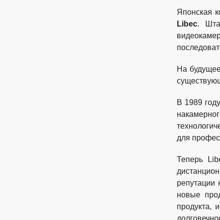
Японская к
Libec
. Шт
видеокамер
последоват
На будущее
существую
В 1989 год
накамерног
технологич
для профес
Теперь Lib
дистанцион
репутации 
новые прод
продукта, 
долговечнос