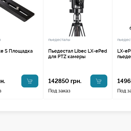
ы
пьедесталы
пьедес
te S Площадка
Пьедестал Libec LX-ePed
LX-eP
для PTZ камеры
пьеде
н.
142850 грн.
1496
з
Под заказ
Под з