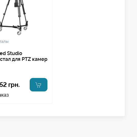
талы
ed Studio
стал для PTZ камер
52 грн.
аказ