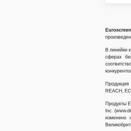
Euroscree
произведен
В линейке 
сферах би
соответст
конкуренто
Продукция
REACH, ECH
Продукты E
Inc. (www.
изменено 
Великобрита