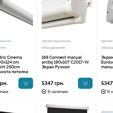
ионное
презентационное
презен
ние
оборудование
оборуд
tric Cinema
169 Connect manual
Экран
90x124 cm
arctiq 190x107 C2017-W
Euros
 VH 250cm
Экран Ручной
manua
ысота потолна
рн.
5347 грн.
5347
ичии
В наличии
В 