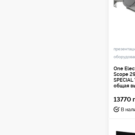
презентац
оборудова
One Elec
Scope 2
SPECIAL
общая в
13770 г
В нал