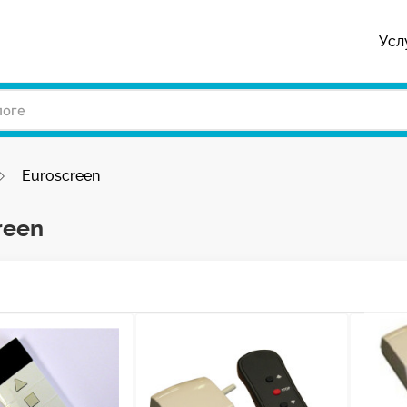
Усл
Euroscreen
reen