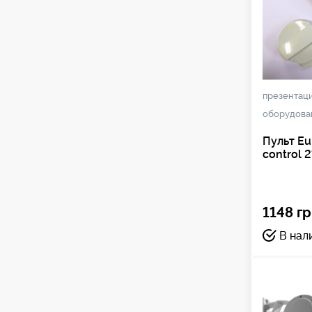
презентац
оборудова
Пульт Eu
control 
1148 гр
В нал