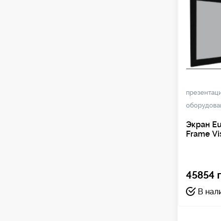
презентац
оборудова
Экран Eu
Frame Vi
45854 г
В нал