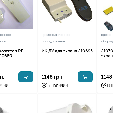
ионное
презентационное
презен
ние
оборудование
оборуд
roscreen RF-
ИК ДУ для экрана 210695
21070
210660
экран
н.
1148 грн.
1148
ичии
В наличии
В 