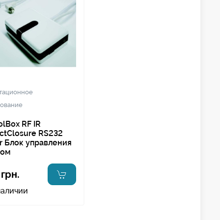
тационное
ование
olBox RF IR
ctClosure RS232
er Блок управления
ном
 грн.
наличии