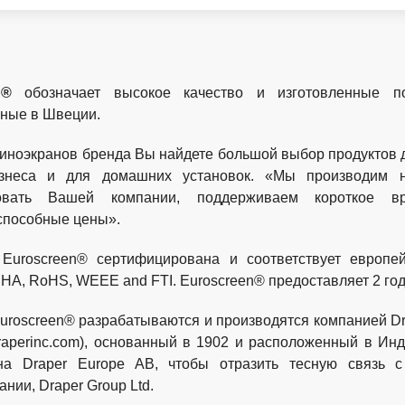
n®
обозначает высокое качество и изготовленные по
ные в Швеции.
киноэкранов бренда Вы найдете большой выбор продуктов
знеса и для домашних установок. «Мы производим 
вовать Вашей компании, поддерживаем короткое в
способные цены».
 Euroscreen® сертифицирована и соответствует европ
A, RoHS, WEEE and FTI. Euroscreen® предоставляет 2 года
uroscreen® разрабатываются и производятся компанией Dr
draperinc.com), основанный в 1902 и расположенный в И
на Draper Europe AB, чтобы отразить тесную связь с
нии, Draper Group Ltd.