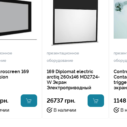
ионное
презентационное
презен
ние
оборудование
оборуд
roscreen 169
169 Diplomat electric
Contr
sion
arctiq 260x146 MD2724-
Conta
W Экран
trigg
Электроприводный
экра
рн.
26737 грн.
1148
ичии
В наличии
В 