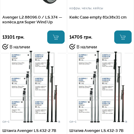
кофры, чехлы, кейсы
Avenger L2.88096.0 / LS.374 —
Кейс Case empty 81x38x31 cm
колёса для Super Wind Up
13101 грн.
14705 грн.
В наличии
В наличии
си-стенд (c-stand) стойки для света
си-стенд (c-stand) стойки для света
Штанга Avenger LS.432-2 7B
Штатив Avenger LS.432-3 7B