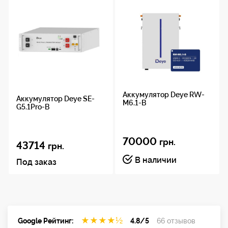
Размеры
44,2 х 47 х 15,4 см
Вес
45 кг
Аккумулятор Deye RW-
Аккумулятор Deye SE-
M6.1-B
G5.1Pro-B
Интерйесы
RS485, Can
70000
грн.
43714
грн.
Циклы
В наличии
Под заказ
заряда
6000 (0,5C@ 25 ? ? 80% DOD)
★
★
★
★
½
Google Рейтинг:
4.8/5
66 отзывов