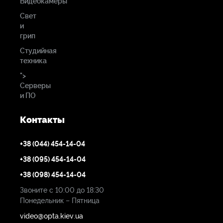
Видеокамеры
REF IN
Свет
и
Вывод звука через
грип
SDI
Студийная
16-канальный вложенный звук на выходе 12G?SDI
техника
REF OUT.
">
Серверы
2-канальный вложенный звук на выходе 12G?SDI
и ПО
OUT.
Контакты
Вывод звука через
+38 (044) 454-14-04
HDMI
+38 (095) 454-14-04
8-канальный вложенный звук на выходе для
мониторинга
+38 (098) 454-14-04
Звоните с 10:00 до 18:30
Понедельник – Пятница
Выходы WEBCAM
OUT
video@opta.kiev.ua