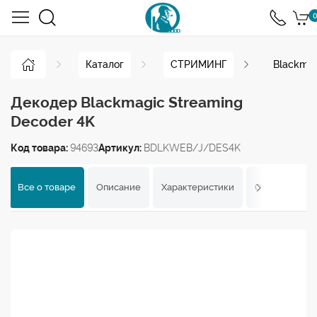
0
Каталог
СТРИМИНГ
Blackmag
Декодер Blackmagic Streaming
Decoder 4K
Код товара:
94693
Артикул:
BDLKWEB/J/DES4K
Все о товаре
Описание
Характеристики
Отзывы