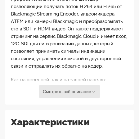
позволяющий получать поток H.264 или H.265 от
Blackmagic Streaming Encoder, видеомикшера
ATEM или камеры Blackmagic и преобразовывать
его в SDI- и HDMI-видео. Он также поддерживает
стриминг на сервис Blackmagic Cloud и имеет вход
12G-SDI для синхронизации данных, который
позволяет принимать сигналы индикации
состояния, управления камерой и двусторонней
связи и отправлять их обратно на кодер.
Как на передней, так и на задней панелях
декодера имеется разъем USB-C для подключения
Смотреть всё описание
высокоскоростных телефонов 5G и 4G. В случае
сбоя в работе интернета устройство
автоматически переключается на соединение для
передачи данных с подключенным телефоном,
Характеристики
хотя пользователи могут установить приоритет
Ethernet или телефонного соединения в