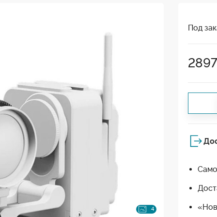
Под зак
289
До
Само
Дост
«Нов
4