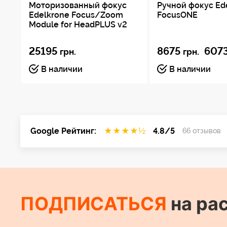
Моторизованный фокус
Ручной фокус Ed
Edelkrone Focus/Zoom
FocusONE
Module for HeadPLUS v2
25195
8675
607
грн.
грн.
В наличии
В наличии
Google Рейтинг:
★
★
★
★
½
4.8/5
66 отзывов
ПОДПИСАТЬСЯ
на ра