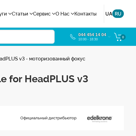
UA
RU
уги
Статьи
Сервис
О Нас
Контакты
044 454 14 04
0
10:00 - 18:30
adPLUS v3 - моторизованный фокус
e for HeadPLUS v3
Официальный дистрибьютор