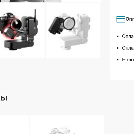
Оп
Опла
Опла
Нало
ры