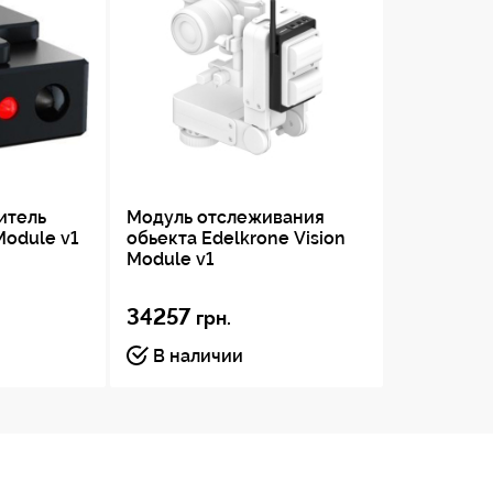
итель
Модуль отслеживания
Module v1
обьекта Edelkrone Vision
Module v1
34257
грн.
В наличии