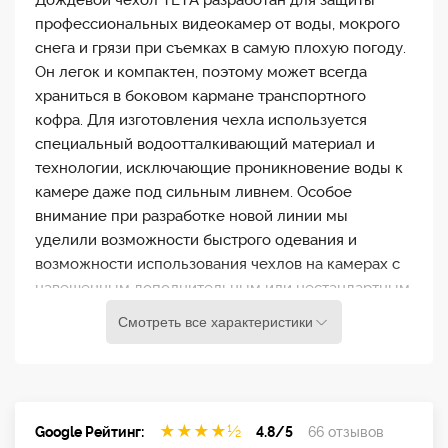
Дождевой чехол TETA разработан для защиты
профессиональных видеокамер от воды, мокрого
снега и грязи при съемках в самую плохую погоду.
Он легок и компактен, поэтому может всегда
храниться в боковом кармане транспортного
кофра. Для изготовления чехла используется
специальный водоотталкивающий материал и
технологии, исключающие проникновение воды к
камере даже под сильным ливнем. Особое
внимание при разработке новой линии мы
уделили возможности быстрого одевания и
возможности использования чехлов на камерах с
навешенным дополнительным или нестандартным
оборудованием. Для Panasonic AG-DVC15,
Смотреть все характеристики
Panasonic AG-DVC-7, Panasonic AG-DVC-10,
Panasonic NV-MD9000
★
★
★
★
½
Google Рейтинг:
4.8/5
66 отзывов