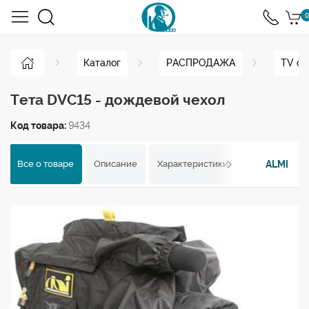
0
Каталог
РАСПРОДАЖА
TV об
Тета DVC15 - дождевой чехол
Код товара:
9434
ALMI
Все о товаре
Описание
Характеристики
Отзывы