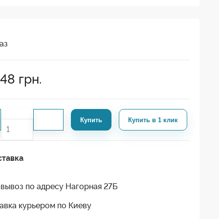
аз
248
грн.
Купить
Купить в 1 клик
ставка
вывоз по адресу Нагорная 27Б
авка курьером по Киеву