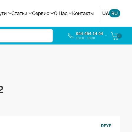
UA
RU
уги
Статьи
Сервис
О Нас
Контакты
044 454 14 04
0
10:00 - 18:30
2
DEYE