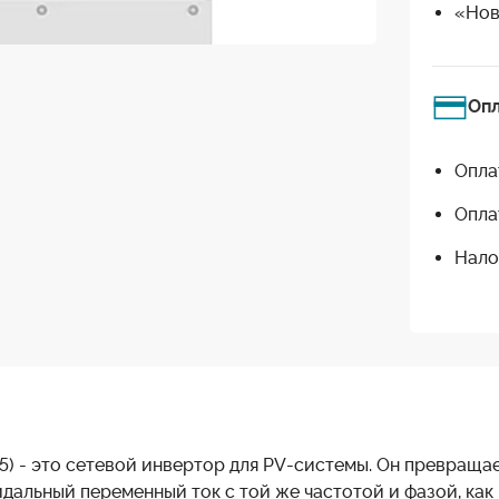
«Нов
Оп
Опла
Опла
Нало
65) - это сетевой инвертор для PV-системы. Он превращ
дальный переменный ток с той же частотой и фазой, как 