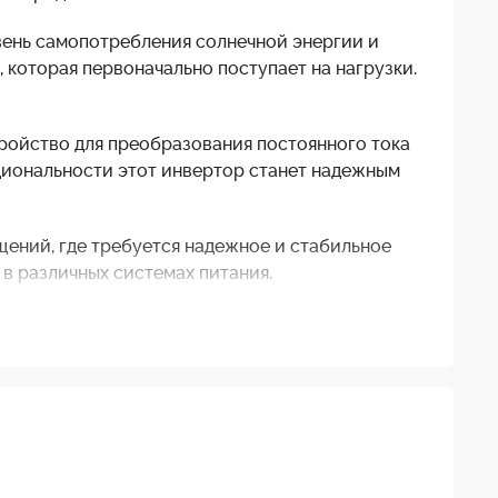
вень самопотребления солнечной энергии и
которая первоначально поступает на нагрузки.
тройство для преобразования постоянного тока
кциональности этот инвертор станет надежным
щений, где требуется надежное и стабильное
 в различных системах питания.
оводной сети через Wi-Fi. Эта функция
истемы через мобильное приложение или веб-
то помогает сэкономить вам на расходах на
ыключает инвертор в случае отсутствия