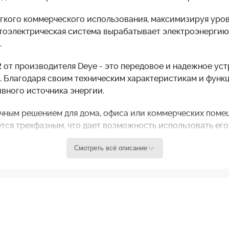
егкого коммерческого использования, максимизируя уро
тоэлектрическая система вырабатывает электроэнергию, 
.
2
от производителя Deye - это передовое и надежное ус
са. Благодаря своим техническим характеристикам и фун
вного источника энергии.
ичным решением для дома, офиса или коммерческих поме
ется трехфазным, что дает возможность использовать его
о инвертора является возможность подключения к беспр
Смотреть всё описание
мониторить его работу и отслеживать текущий статус с
и контроль над вашей системой питания.
ивает высокую эффективность преобразования энергии, ч
туальную систему управления, которая автоматически в
рок службы устройства.