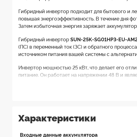
Гибридный инвертор подходит для бытового и л
повышая энергоэффективность. В течение дня фо
Затем избыточная энергия заряжает аккумулятор
Гибридный инвертор
SUN-25K-SG01HP3-EU-AM
(ПС) в переменный ток (ЗС) и обратного процес
источником питания вашей системы с альтернати
Инвертор мощностью 25 кВт, что делает его отл
питание. Он работает на напряжении 48 В и явля
Одним из основных преимуществ этого гибридног
позволяет вам удаленно управлять инвертором, 
интерфейс. Это обеспечивает большее удобство 
Характеристики
Технология, используемая в инверторе, обеспеч
электроэнергию. Инвертор также имеет интеллек
нагрузки, что сохраняет энергию и продлевает с
Входные данные аккумулятора