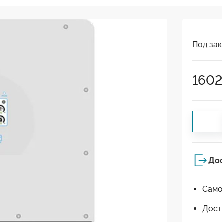
Под зак
160
До
Само
Дост