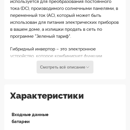
используется для преобразования постоянного
тока (DC), производимого солнечными панелями, в
переменный ток (AC), который может быть
использован для питания электрических приборов
в вашем доме, а излишки продать в сеть по
программе "Зеленый тариф".
Гибридный инвертор – это электронное
устройство, которое комбинирует функции
обычного инвертора для солнечных панелей с
Смотреть всё описание
другими функциями, такими как зарядка
аккумулятора и поддержка работы в автономном
режиме при отсутствии сети. То есть питать
приборы от АБ.
Характеристики
Deye SUN-5K-SG01HP3-EU-AM2 применяются во
многих областях, где требуется большая мощность
Входные данные
и высокая эффективность преобразования
батареи
энергии. Вот некоторые из наиболее