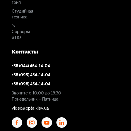
возобновляемых источников энергии.
грип
Входные данные
Студийная
строки PV
техника
">
Серверы
и ПО
Макс.Входящая
мощность
Контакты
постоянного тока
(Вт)
+38 (044) 454-14-04
4680
+38 (095) 454-14-04
+38 (098) 454-14-04
Номинальное
Звоните с 10:00 до 18:30
входное
Понедельник – Пятница
напряжение PV (В)
video@opta.kiev.ua
370 (125~500)
Пусковое