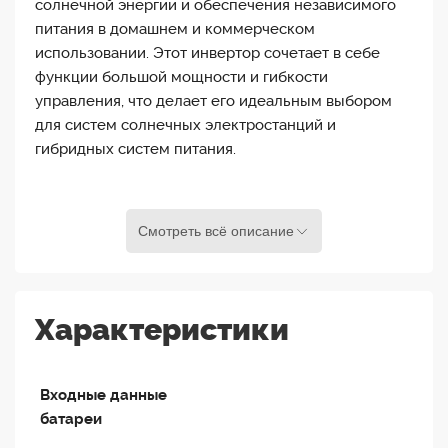
солнечной энергии и обеспечения независимого
питания в домашнем и коммерческом
использовании. Этот инвертор сочетает в себе
функции большой мощности и гибкости
управления, что делает его идеальным выбором
для систем солнечных электростанций и
гибридных систем питания.
Основные особенности:
Смотреть всё описание
Высокая мощность:
Благодаря мощности 3,6
кВт инвертор взаимодействует с солнечными
панелями для максимально эффективной
Характеристики
добычи энергии.
Гибридные функции:
SUN-3,6K-SG03LP1-EU
объединяет функции инвертора, зарядного
Входные данные
устройства и системы аварийного питания,
батареи
позволяя использовать электроэнергию из