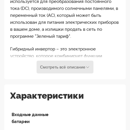
используется для преобразования постоянного
тока (DC), производимого солнечными панелями, в
переменный ток (AC), который может быть
использован для питания электрических приборов
в вашем доме, а излишки продать в сеть по
программе "Зеленый тариф".
Гибридный инвертор – это электронное
устройство, которое комбинирует функции
обычного инвертора для солнечных панелей с
Смотреть всё описание
другими функциями, такими как зарядка
аккумулятора и поддержка работы в автономном
режиме при отсутствии сети. То есть питать
приборы от АБ.
Характеристики
Deye SUN-30K-SG01HP3-EU-BM3 применяются во
многих областях, где требуется большая мощность
Входные данные
и высокая эффективность преобразования
батареи
энергии. Вот некоторые из наиболее