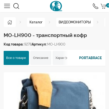
0
Каталог
ВИДЕОМОНИТОРЫ
Н
MO-LH900 - транспортный кофр
Код товара:
9278
Артикул:
MO-LH900
PORTABRACE
Все о товаре
Описание
Характеристики
Отзывы