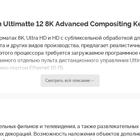
Ultimatte 12 8K Advanced Compositing K
рматах 8K, Ultra HD и HD с субпиксельной обработкой д
рта и других видов производства, предлагает реалистич
этого процессора требуется загружаемое программное о
мого отдельно пульта дистанционного управления Ultim
но портом Ethernet 10 ГБ.
Смотреть всё описание
ом времени
оритмы и науку о цвете, улучшенную обработку краёв, р
ных композиций в форматах 8K, UHD 4K и HD в режиме р
тельных фильмов и телевидения, а также развлекательн
ных декораций. Возможность наложения объектов дополн