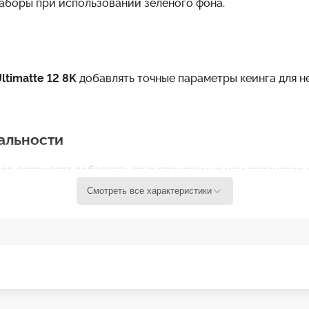
аборы при использовании зелёного фона.
ltimatte 12 8
K
добавлять точные параметры кеинга для н
альности
в позволяет добавлять полупрозрачные или окрашенные
Смотреть все характеристики
т время, необходимое для настройки кеера, используя а
ний фон будет хорошо освещён и сбалансирован по белом
ий