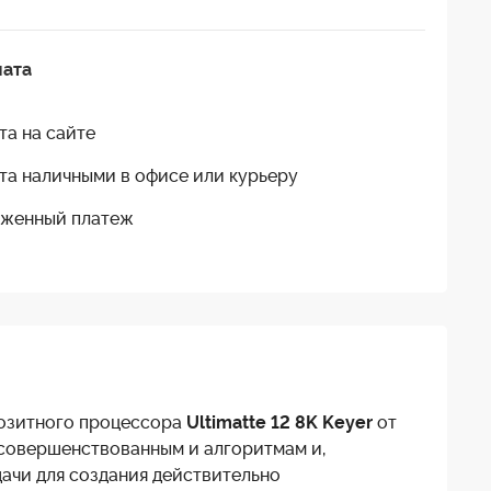
лата
та на сайте
та наличными в офисе или курьеру
женный платеж
позитного процессора
Ultimatte 12 8K Keyer
от
усовершенствованным и алгоритмам и,
дачи для создания действительно