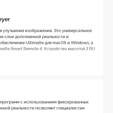
eyer
ля улучшения изображения. Это универсальное
ные слои дополненной реальности и
беспечение Ultimatte для macOS и Windows, а
atte Smart Remote 4. Устройство высотой 2 RU
азделение цветов, точность цветопередачи и
еального времени.
ых программ с использованием фиксированных
енной реальности позволяет специалистам