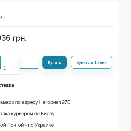
аз
936
грн.
Купить
Купить в 1 клик
ставка
вывоз по адресу Нагорная 27Б
авка курьером по Киеву
ой Почтой» по Украине