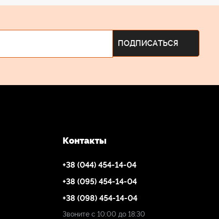
magic Design Ultimatte 12 8
K
используются для
ове цветов в каждой области. Эта обработка
4K.
торые вы хотите сохранить, точно воспроизводя
ёного фона.
Контакты
, создавая истинные, реалистичные виртуальные
+38 (044) 454-14-04
+38 (095) 454-14-04
+38 (098) 454-14-04
Звоните с 10:00 до 18:30