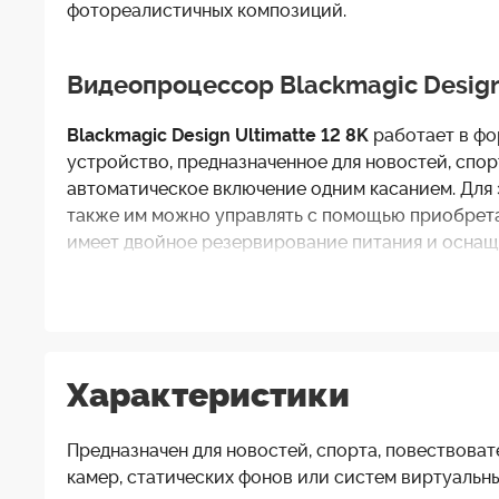
фотореалистичных композиций.
Видеопроцессор Blackmagic Design 
Blackmagic Design Ultimatte 12 8
K
работает в фо
устройство, предназначенное для новостей, спо
автоматическое включение одним касанием.
Для 
также им можно управлять с помощью приобретае
имеет двойное резервирование питания и оснаще
Расширенный композитинг в реальн
Blackmagic Ultimatte 12 8
K
использует новые алг
Характеристики
подавление разлива для создания фотореалистич
Предназначен для новостей, спорта, повествова
Назначение
камер, статических фонов или систем виртуаль