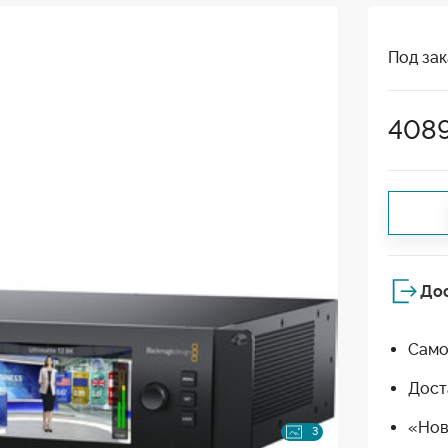
Под зак
408
До
Само
Дост
«Нов
3