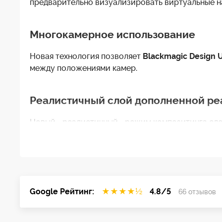
предварительно визуализировать виртуальные н
Многокамерное использование
Новая технология позволяет
Blackmagic Design U
между положениями камер.
Реалистичный слой дополненной ре
Новый «реалистичный» режим композитинга слоё
Кеинг в одно касание
Настройка одним касанием значительно сокращае
параметров после того, как ваш зелёный или си
Google Рейтинг:
★
★
★
★
½
4.8/5
66 отзывов
Расширенная обработка изображен