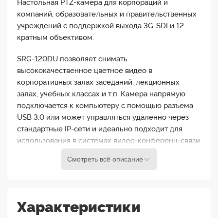
Настольная PTZ-камера для корпораций и
компаний, образовательных и правительственных
учреждений с поддержкой выхода 3G-SDI и 12-
кратным объективом.
SRG-120DU позволяет снимать
высококачественное цветное видео в
корпоративных залах заседаний, лекционных
залах, учебных классах и т.п. Камера напрямую
подключается к компьютеру с помощью разъема
USB 3.0 или может управляться удаленно через
стандартные IP-сети и идеально подходит для
использования в системах видео-конференц-связи
на базе ПО, а также системах UCC (объединенных
Смотреть всё описание
коммуникаций и совместной работы) и потокового
воспроизведения мультимедиа.
Чувствительная матрица Exmor™ CMOS формирует
Характеристики
детальное изображение в формате Full HD с