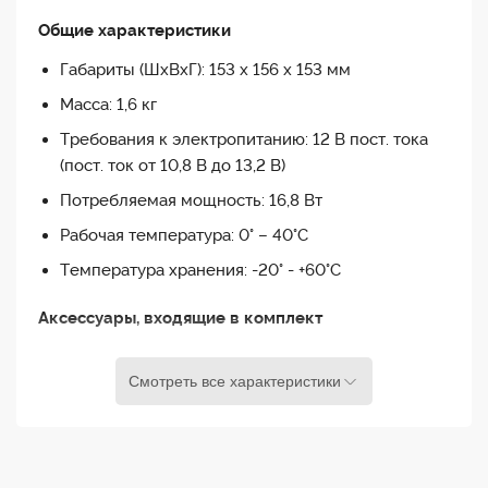
высокой горизонтальной четкостью. Высокая
Общие характеристики
частота передачи кадров 60 кадров/с
обеспечивает естественное воспроизведение
Габариты (ШxВxГ): 153 x 156 x 153 мм
движущихся объектов без размытия.
Масса: 1,6 кг
Отличная чувствительность при низком уровне
Требования к электропитанию: 12 В пост. тока
освещения (0,4 лк в режиме высокой
(пост. ток от 10,8 В до 13,2 В)
чувствительности) делает камеру идеальной для
Потребляемая мощность: 16,8 Вт
использования в условиях почти полной темноты.
Рабочая температура: 0° – 40°C
Технология View-DR (уникальная разработка Sony)
расширяет динамический диапазон при сильном
Температура хранения: -20° - +60°C
контровом свете со светлыми и темными
участками в одной сцене. Технология XDNR
Аксессуары, входящие в комплект
снижает уровень шума для четкой передачи
Адаптер переменного тока (1)
неподвижных и движущихся объектов в слабо
Смотреть все характеристики
Устройство инфракрасного Remote Commander
освещенных помещениях, даже при
(1)
использовании цифрового масштабирования.
Широкое поле обзора камеры позволяет охватить