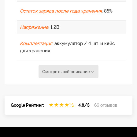
Остаток заряда после года хранения
: 85%
Напряжение
: 1.2В
Комплектация
: аккумулятор / 4 шт. и кейс
для хранения
Емкость
930 мАч
Смотреть всё описание
Типоразмер
AAA
Тип аккумулятора
Ni-Mhd
★
★
★
★
½
Google Рейтинг:
4.8/5
66 отзывов
Количество в упаковке
4 шт.
Тип батареи
аккумулятор