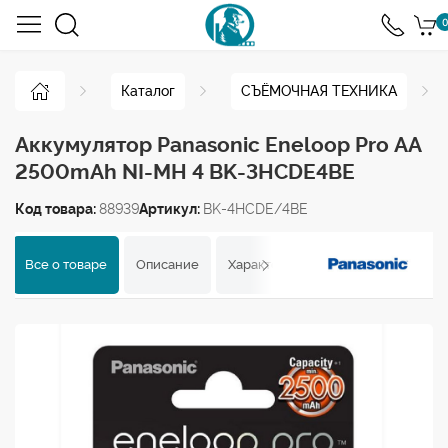
0
Каталог
СЪЁМОЧНАЯ ТЕХНИКА
Аккумулятор Panasonic Eneloop Pro AA
2500mAh NI-MH 4 BK-3HCDE4BE
Код товара:
88939
Артикул:
BK-4HCDE/4BE
Все о товаре
Описание
Характеристики
Отзывы