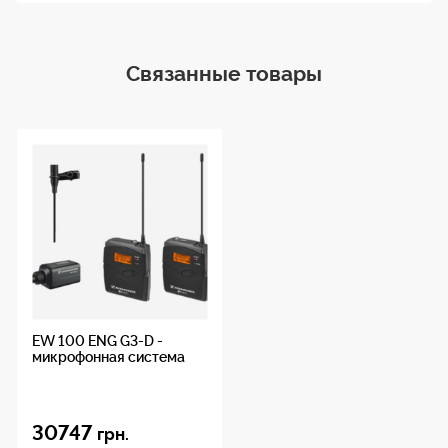
Для заряда аккумуляторов Panasonic Eneloop Pro
подойдет любое зарядное устройство для Ni-Mh
аккумуляторов.
Связанные товары
Серия
Eneloop Pro
Типоразмер
AA
Электрохимическая система
Ni-Mh
Форма батареи
цилиндрическая
Напряжение
1.2В
EW 100 ENG G3-D -
микрофонная система
Емкость
2500mAh
30747
Количество в упаковке
4 шт.
грн.