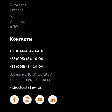
батареи.
Студийная
техника
Все системы Eartec UltraLite могут быть оснащены
одинарными или двойными наушниками, а также
">
Серверы
по вашему желанию произвольной их
и ПО
комбинацией. Например, 3 двойных и 2 одинарных,
или 7 двойных и 1 одинарная и т.д.
Контакты
+38 (044) 454-14-04
+38 (095) 454-14-04
+38 (098) 454-14-04
Звоните с 10:00 до 18:30
Понедельник – Пятница
video@opta.kiev.ua