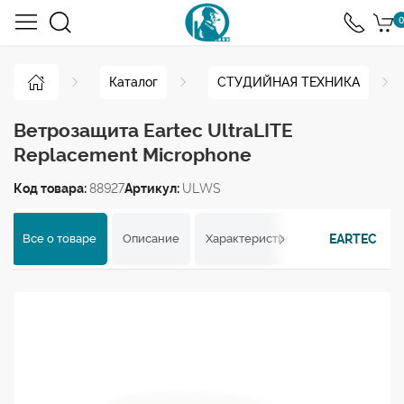
0
Каталог
СТУДИЙНАЯ ТЕХНИКА
Ветрозащита Eartec UltraLITE
Replacement Microphone
Код товара:
88927
Артикул:
ULWS
EARTEC
Все о товаре
Описание
Характеристики
Отзывы