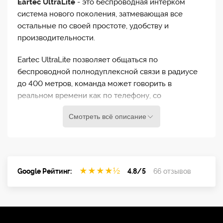
Eartec UltraLite
- это беспроводная интерком
система нового поколения, затмевающая все
остальные по своей простоте, удобству и
производительности.
Eartec UltraLite позволяет общаться по
беспроводной полнодуплексной связи в радиусе
до 400 метров, команда может говорить в
реальном времени как по телефону, со
свободными руками, ничего не нажимая.
Смотреть всё описание
Радиокомпоненты и аккумулятор системы UltraLite
встроены в корпус наушников, поэтому
никаких
проводов и белтпаков!
★
★
★
★
½
Google Рейтинг:
4.8/5
66 отзывов
Микрофон включается и отключается поднятием и
опусканием штанги, она поворачивается на 270
градусов, позволяя использовать гарнитуру как на
левую так и на правую сторону.